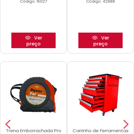
Código: 15027
Código: 42988
Ver
Ver
preço
preço
Trena Emborrachada Pro
Carrinho de Ferramentas