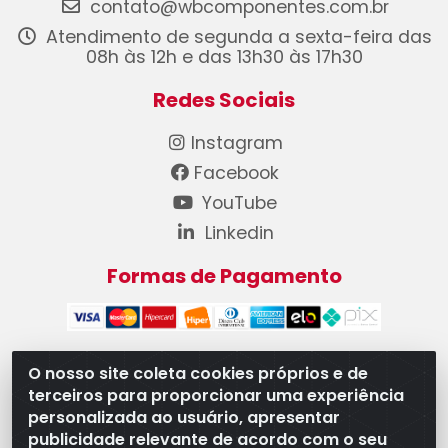
contato@wbcomponentes.com.br
Atendimento de segunda a sexta-feira das
08h às 12h e das 13h30 às 17h30
Redes Sociais
Instagram
Facebook
YouTube
Linkedin
Formas de Pagamento
O nosso site coleta cookies próprios e de
terceiros para proporcionar uma experiência
WB Componentes Automotivos LTDA - CNPJ
personalizada ao usuário, apresentar
08.528.393/0001-12 - Rua do Níquel, 667 - Parque
publicidade relevante de acordo com o seu
Oeste Industrial, Goiânia/GO - CEP 74375-660