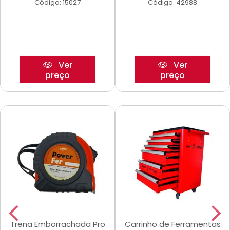
Código: 15027
Código: 42988
Ver
Ver
preço
preço
Trena Emborrachada Pro
Carrinho de Ferramentas