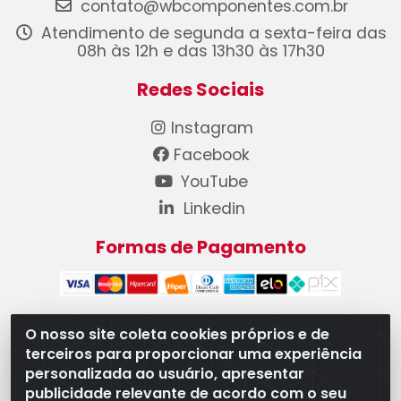
contato@wbcomponentes.com.br
Atendimento de segunda a sexta-feira das
08h às 12h e das 13h30 às 17h30
Redes Sociais
Instagram
Facebook
YouTube
Linkedin
Formas de Pagamento
O nosso site coleta cookies próprios e de
terceiros para proporcionar uma experiência
WB Componentes Automotivos LTDA - CNPJ
personalizada ao usuário, apresentar
08.528.393/0001-12 - Rua do Níquel, 667 - Parque
publicidade relevante de acordo com o seu
Oeste Industrial, Goiânia/GO - CEP 74375-660