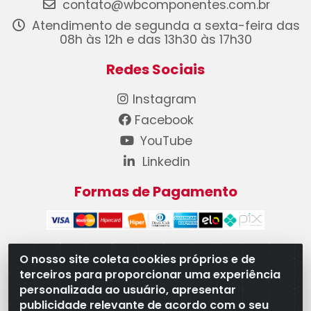
contato@wbcomponentes.com.br
Atendimento de segunda a sexta-feira das
08h às 12h e das 13h30 às 17h30
Redes Sociais
Instagram
Facebook
YouTube
Linkedin
Formas de Pagamento
O nosso site coleta cookies próprios e de
terceiros para proporcionar uma experiência
WB Componentes Automotivos LTDA - CNPJ
personalizada ao usuário, apresentar
08.528.393/0001-12 - Rua do Níquel, 667 - Parque
publicidade relevante de acordo com o seu
Oeste Industrial, Goiânia/GO - CEP 74375-660