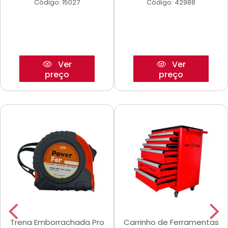
Código: 15027
Código: 42988
Ver
Ver
preço
preço
Trena Emborrachada Pro
Carrinho de Ferramentas