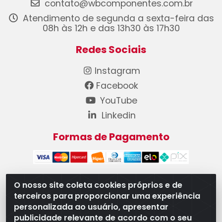
contato@wbcomponentes.com.br
Atendimento de segunda a sexta-feira das
08h às 12h e das 13h30 às 17h30
Redes Sociais
Instagram
Facebook
YouTube
Linkedin
Formas de Pagamento
O nosso site coleta cookies próprios e de
terceiros para proporcionar uma experiência
WB Componentes Automotivos LTDA - CNPJ
personalizada ao usuário, apresentar
08.528.393/0001-12 - Rua do Níquel, 667 - Parque
publicidade relevante de acordo com o seu
Oeste Industrial, Goiânia/GO - CEP 74375-660