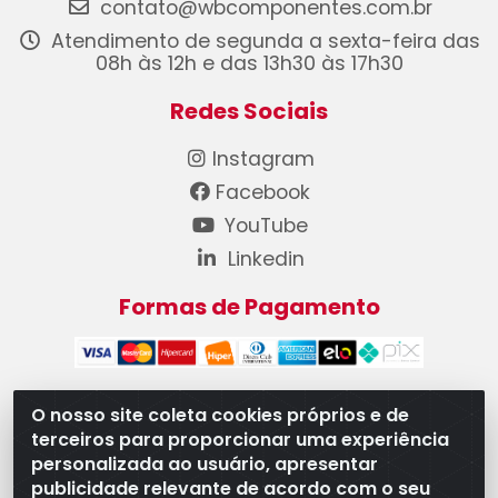
contato@wbcomponentes.com.br
Atendimento de segunda a sexta-feira das
08h às 12h e das 13h30 às 17h30
Redes Sociais
Instagram
Facebook
YouTube
Linkedin
Formas de Pagamento
O nosso site coleta cookies próprios e de
terceiros para proporcionar uma experiência
WB Componentes Automotivos LTDA - CNPJ
personalizada ao usuário, apresentar
08.528.393/0001-12 - Rua do Níquel, 667 - Parque
publicidade relevante de acordo com o seu
Oeste Industrial, Goiânia/GO - CEP 74375-660