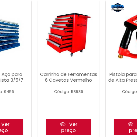
 Aço para
Carrinho de Ferramentas
Pistola par
ista 3/5/7
6 Gavetas Vermelho
de Alta Pre
o: 9456
Código: 58536
Código
Ver
Ver
eço
preço
pr