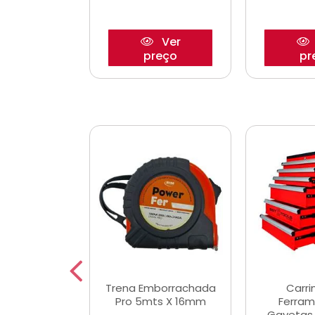
Ver
Ver
reço
preço
pr
De Corte
Trena Emborrachada
Carri
3/64x7/8
Pro 5mts X 16mm
Ferram
0x22,2mm
Gavetas