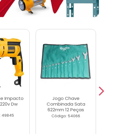
de Impacto
Jogo Chave
Jogo de Ch
 220v Dw
Combinada Sata
Longas e 
622mm 12 Peças
Peças
: 49845
Código: 54066
Código: