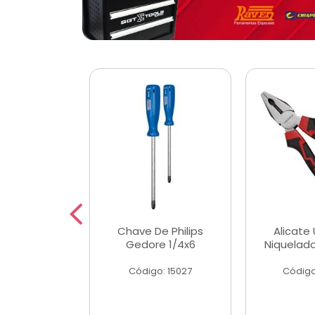
 Magnetica
Chave De Philips
Alicate 
ngular
Gedore 1/4x6
Niquelad
o: 56779
Código: 15027
Código