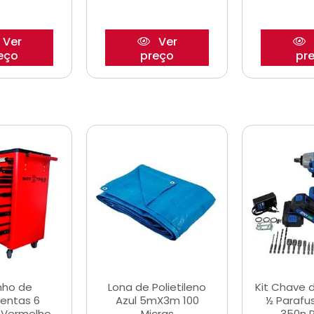
Ver
Ver
eço
preço
pr
nho de
Lona de Polietileno
Kit Chave 
entas 6
Azul 5mX3m 100
½ Parafu
 Vermelho
Micras
350n 