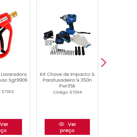
a Lavaradora
Kit Chave de Impacto ½
Adesivo Epox
ssao Sgt9906
Parafusadeira ¼ 350n
Transp.
Pwr35k
: 57303
Código:
Código: 57294
Ver
Ver
eço
preço
pre