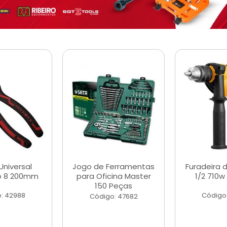
Universal
Jogo de Ferramentas
Furadeira 
o 8 200mm
para Oficina Master
1/2 710w
150 Peças
: 42988
Código
Código: 47682