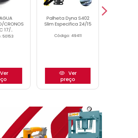
DAGUA
Palheta Dyna S402
Eixo P
O/CRONOS
Slim Especifica 24/15
Trambulad
C 17/..
05/
Código: 49411
: 50153
Código:
Ver
Ver
eço
preço
pre