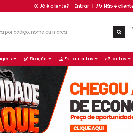
|
Já é cliente? - Entrar
Não é client
agens
Fixação
Ferramentas
Motos