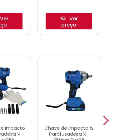
Ver
Ver
eço
preço
pre
de Impacto
Chave de Impacto ½
Jogo de C
sadeira ¼
Parafusadeira ¼ .
Fenda 
Pwr35k
350nm Pwr35
S3800