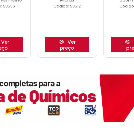
: 58536
Código: 58512
Código
Ver
Ver
eço
preço
pr