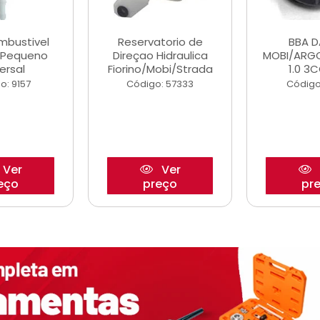
ombustivel
Reservatorio de
BBA 
o Pequeno
Direçao Hidraulica
MOBI/ARG
ersal
Fiorino/Mobi/Strada
1.0 3C
o: 9157
Código: 57333
Código
Ver
Ver
eço
preço
pr