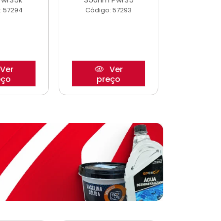
: 57294
Código: 57293
Código:
Ver
Ver
eço
preço
pre