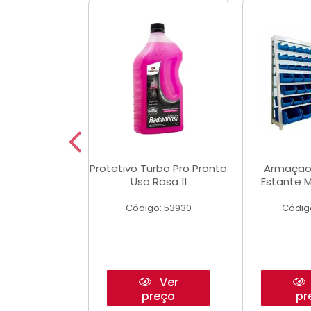
Multimec X3
Protetivo Turbo Pro Pronto
Armaçao
Uso Rosa 1l
Estante M
o: 50273
Código: 53930
Códig
Ver
Ver
reço
preço
pr