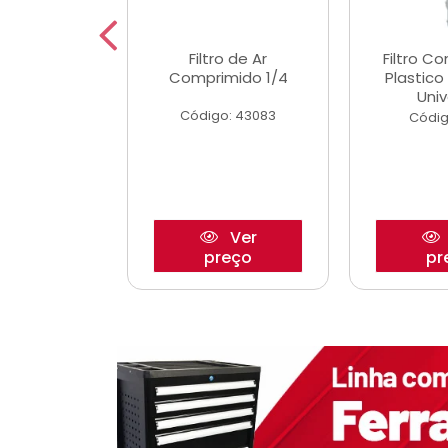
dro Roda
Filtro de Ar
Filtro C
,63mm
Comprimido 1/4
Plastic
o/Strada
Univ
Código: 43083
o: 27880
Códig
Ver
Ver
reço
preço
pr