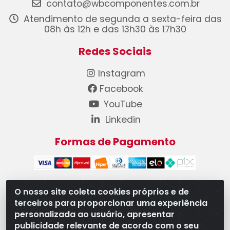
contato@wbcomponentes.com.br
Atendimento de segunda a sexta-feira das
08h às 12h e das 13h30 às 17h30
Redes Sociais
Instagram
Facebook
YouTube
Linkedin
Formas de Pagamento
O nosso site coleta cookies próprios e de
terceiros para proporcionar uma experiência
WB Componentes Automotivos LTDA - CNPJ
personalizada ao usuário, apresentar
08.528.393/0001-12 - Rua do Níquel, 667 - Parque
publicidade relevante de acordo com o seu
Oeste Industrial, Goiânia/GO - CEP 74375-660