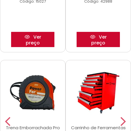
Código: 15027
Código: 42988
Ver
Ver
preço
preço
Trena Emborrachada Pro
Carrinho de Ferramentas