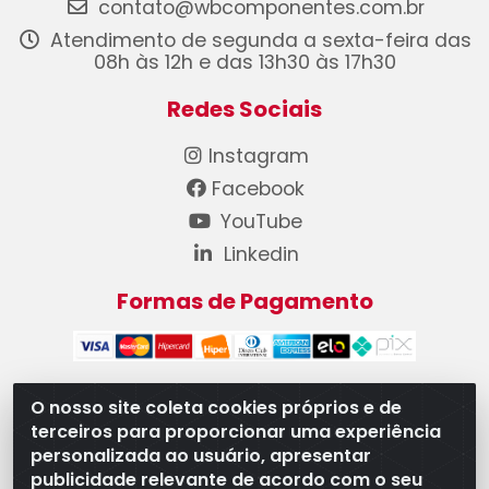
contato@wbcomponentes.com.br
Atendimento de segunda a sexta-feira das
08h às 12h e das 13h30 às 17h30
Redes Sociais
Instagram
Facebook
YouTube
Linkedin
Formas de Pagamento
O nosso site coleta cookies próprios e de
terceiros para proporcionar uma experiência
WB Componentes Automotivos LTDA - CNPJ
personalizada ao usuário, apresentar
08.528.393/0001-12 - Rua do Níquel, 667 - Parque
publicidade relevante de acordo com o seu
Oeste Industrial, Goiânia/GO - CEP 74375-660