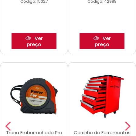
Código: 15027
Código: 42988
Ver
Ver
preço
preço
Trena Emborrachada Pro
Carrinho de Ferramentas