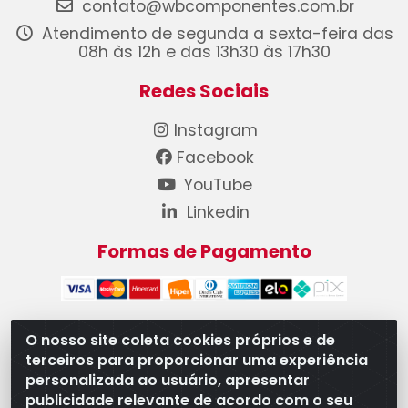
contato@wbcomponentes.com.br
Atendimento de segunda a sexta-feira das
08h às 12h e das 13h30 às 17h30
Redes Sociais
Instagram
Facebook
YouTube
Linkedin
Formas de Pagamento
O nosso site coleta cookies próprios e de
terceiros para proporcionar uma experiência
WB Componentes Automotivos LTDA - CNPJ
personalizada ao usuário, apresentar
08.528.393/0001-12 - Rua do Níquel, 667 - Parque
publicidade relevante de acordo com o seu
Oeste Industrial, Goiânia/GO - CEP 74375-660