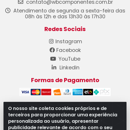
contato@wbcomponentes.com.br
Atendimento de segunda a sexta-feira das
08h às 12h e das 13h30 às 17h30
Redes Sociais
Instagram
Facebook
YouTube
Linkedin
Formas de Pagamento
O nosso site coleta cookies próprios e de
terceiros para proporcionar uma experiência
WB Componentes Automotivos LTDA - CNPJ
personalizada ao usuário, apresentar
08.528.393/0001-12 - Rua do Níquel, 667 - Parque
publicidade relevante de acordo com o seu
Oeste Industrial, Goiânia/GO - CEP 74375-660