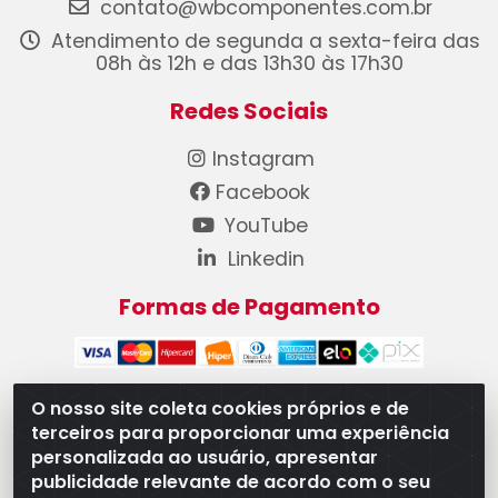
contato@wbcomponentes.com.br
Atendimento de segunda a sexta-feira das
08h às 12h e das 13h30 às 17h30
Redes Sociais
Instagram
Facebook
YouTube
Linkedin
Formas de Pagamento
O nosso site coleta cookies próprios e de
terceiros para proporcionar uma experiência
WB Componentes Automotivos LTDA - CNPJ
personalizada ao usuário, apresentar
08.528.393/0001-12 - Rua do Níquel, 667 - Parque
publicidade relevante de acordo com o seu
Oeste Industrial, Goiânia/GO - CEP 74375-660