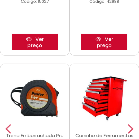
Código: 15027
Código: 42988
Ver
Ver
preço
preço
Trena Emborrachada Pro
Carrinho de Ferramentas