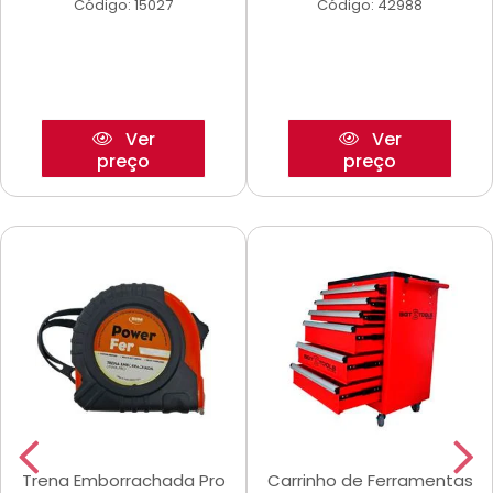
Código: 15027
Código: 42988
Ver
Ver
preço
preço
Trena Emborrachada Pro
Carrinho de Ferramentas