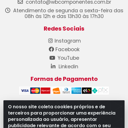
contato@wbcomponentes.com.br
Atendimento de segunda a sexta-feira das
08h às 12h e das 13h30 às 17h30
Redes Sociais
Instagram
Facebook
YouTube
Linkedin
Formas de Pagamento
O nosso site coleta cookies próprios e de
terceiros para proporcionar uma experiência
WB Componentes Automotivos LTDA - CNPJ
personalizada ao usuário, apresentar
08.528.393/0001-12 - Rua do Níquel, 667 - Parque
publicidade relevante de acordo com o seu
Oeste Industrial, Goiânia/GO - CEP 74375-660