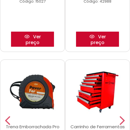
Código: 15027
Código: 42988
Ver
Ver
preço
preço
Trena Emborrachada Pro
Carrinho de Ferramentas