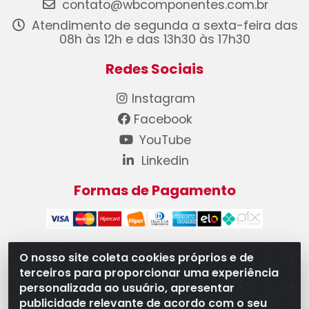
contato@wbcomponentes.com.br
Atendimento de segunda a sexta-feira das
08h às 12h e das 13h30 às 17h30
Redes Sociais
Instagram
Facebook
YouTube
Linkedin
Formas de Pagamento
O nosso site coleta cookies próprios e de
terceiros para proporcionar uma experiência
WB Componentes Automotivos LTDA - CNPJ
personalizada ao usuário, apresentar
08.528.393/0001-12 - Rua do Níquel, 667 - Parque
publicidade relevante de acordo com o seu
Oeste Industrial, Goiânia/GO - CEP 74375-660