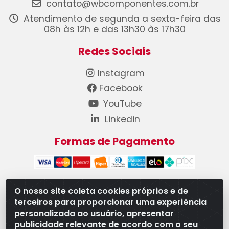
contato@wbcomponentes.com.br
Atendimento de segunda a sexta-feira das
08h às 12h e das 13h30 às 17h30
Redes Sociais
Instagram
Facebook
YouTube
Linkedin
Formas de Pagamento
O nosso site coleta cookies próprios e de
terceiros para proporcionar uma experiência
WB Componentes Automotivos LTDA - CNPJ
personalizada ao usuário, apresentar
08.528.393/0001-12 - Rua do Níquel, 667 - Parque
publicidade relevante de acordo com o seu
Oeste Industrial, Goiânia/GO - CEP 74375-660