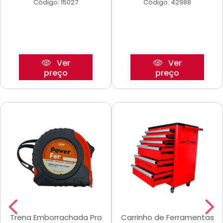
Código: 15027
Código: 42988
Ver
Ver
preço
preço
Trena Emborrachada Pro
Carrinho de Ferramentas