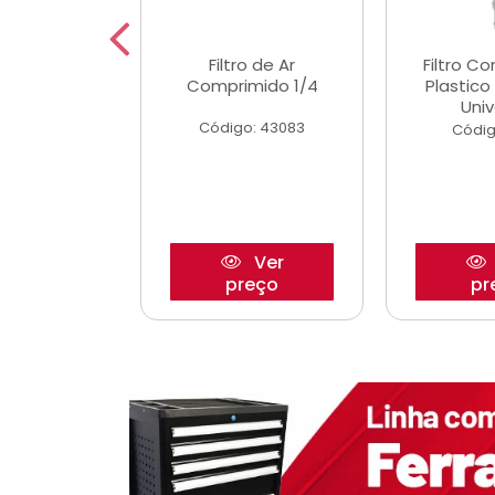
dro Roda
Filtro de Ar
Filtro C
,63mm
Comprimido 1/4
Plastic
o/Strada
Univ
Código: 43083
o: 27880
Códig
Ver
Ver
reço
preço
pr