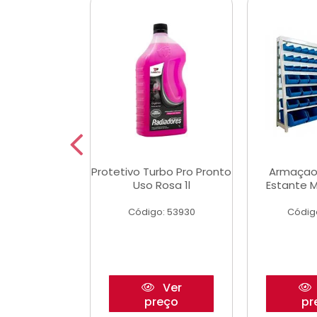
Multimec X3
Protetivo Turbo Pro Pronto
Armaçao
Uso Rosa 1l
Estante M
o: 50273
Código: 53930
Códig
Ver
Ver
reço
preço
pr