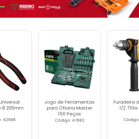
Universal
Jogo de Ferramentas
Furadeira 
o 8 200mm
para Oficina Master
1/2 710w
150 Peças
: 42988
Código
Código: 47682