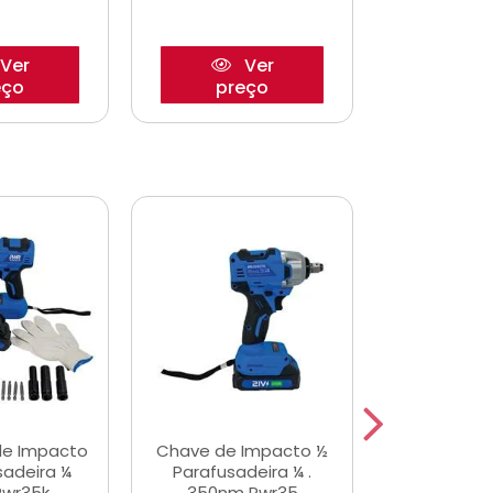
Ver
Ver
eço
preço
pre
de Impacto
Chave de Impacto ½
Jogo de C
sadeira ¼
Parafusadeira ¼ .
Fenda 
Pwr35k
350nm Pwr35
S3800