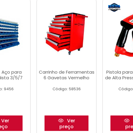
 Aço para
Carrinho de Ferramentas
Pistola par
ista 3/5/7
6 Gavetas Vermelho
de Alta Pre
o: 9456
Código: 58536
Código
Ver
Ver
eço
preço
pr