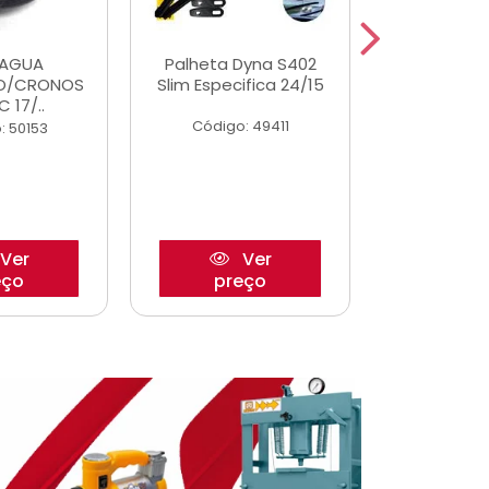
DAGUA
Palheta Dyna S402
Eixo P
O/CRONOS
Slim Especifica 24/15
Trambulad
C 17/..
05/
Código: 49411
: 50153
Código:
Ver
Ver
eço
preço
pre