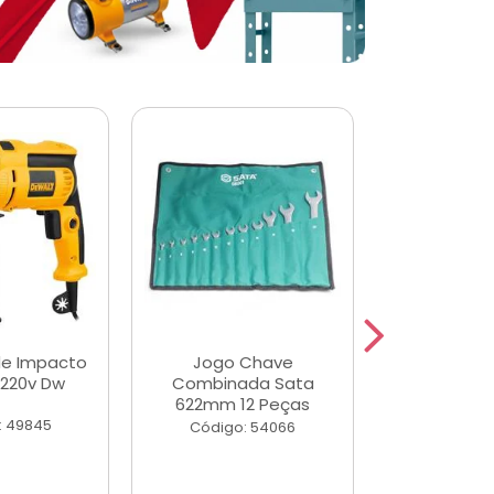
de Impacto
Jogo Chave
Jogo de Ch
 220v Dw
Combinada Sata
Longas e 
622mm 12 Peças
Peças
: 49845
Código: 54066
Código: