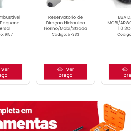
ombustivel
Reservatorio de
BBA 
o Pequeno
Direçao Hidraulica
MOBI/ARG
ersal
Fiorino/Mobi/Strada
1.0 3C
o: 9157
Código: 57333
Código
Ver
Ver
eço
preço
pr