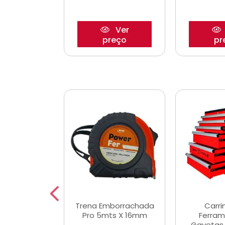
Ver
Ver
reço
preço
pr
De Corte
Trena Emborrachada
Carri
3/64x7/8
Pro 5mts X 16mm
Ferram
0x22,2mm
Gavetas