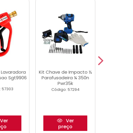
a Lavaradora
Kit Chave de Impacto ½
Adesivo Epox
ssao Sgt9906
Parafusadeira ¼ 350n
Transp.
Pwr35k
: 57303
Código:
Código: 57294
Ver
Ver
eço
preço
pre