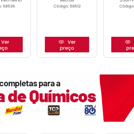
: 58536
Código: 58512
Código
Ver
Ver
eço
preço
pr