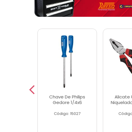
 Magnetica
Chave De Philips
Alicate 
ngular
Gedore 1/4x6
Niquelad
o: 56779
Código: 15027
Código