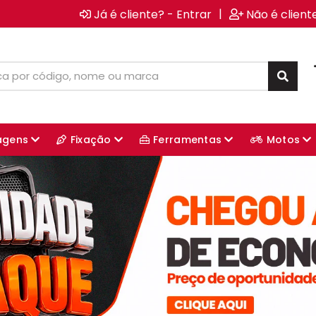
|
Já é cliente? - Entrar
Não é client
agens
Fixação
Ferramentas
Motos