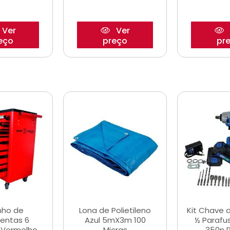
Ver
Ver
eço
preço
pr
nho de
Lona de Polietileno
Kit Chave 
entas 6
Azul 5mX3m 100
½ Parafu
 Vermelho
Micras
350n 