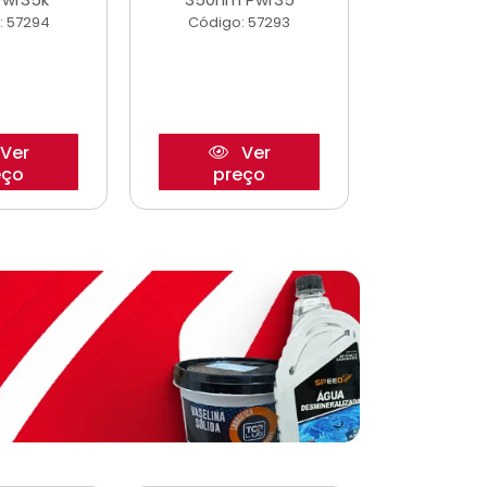
: 57294
Código: 57293
Código:
Ver
Ver
eço
preço
pre