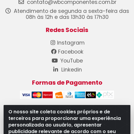
contato@wbcomponentes.com.br
Atendimento de segunda a sexta-feira das
08h às 12h e das 13h30 às 17h30
Redes Sociais
Instagram
Facebook
YouTube
Linkedin
Formas de Pagamento
O nosso site coleta cookies próprios e de
terceiros para proporcionar uma experiência
WB Componentes Automotivos LTDA - CNPJ
personalizada ao usuário, apresentar
08.528.393/0001-12 - Rua do Níquel, 667 - Parque
publicidade relevante de acordo com o seu
Oeste Industrial, Goiânia/GO - CEP 74375-660