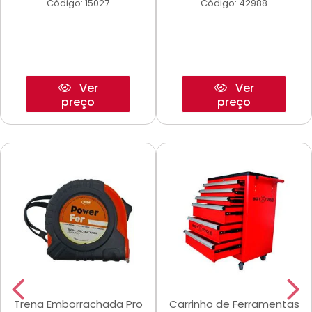
Código: 15027
Código: 42988
Ver
Ver
preço
preço
Trena Emborrachada Pro
Carrinho de Ferramentas