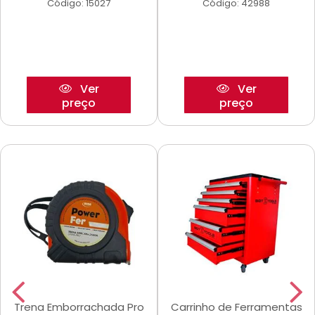
Código: 15027
Código: 42988
Ver
Ver
preço
preço
Trena Emborrachada Pro
Carrinho de Ferramentas