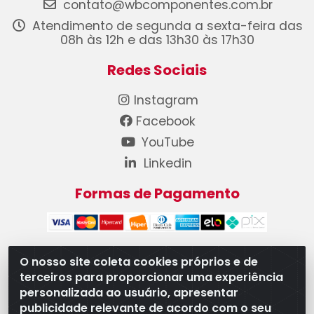
contato@wbcomponentes.com.br
Atendimento de segunda a sexta-feira das
08h às 12h e das 13h30 às 17h30
Redes Sociais
Instagram
Facebook
YouTube
Linkedin
Formas de Pagamento
O nosso site coleta cookies próprios e de
terceiros para proporcionar uma experiência
WB Componentes Automotivos LTDA - CNPJ
personalizada ao usuário, apresentar
08.528.393/0001-12 - Rua do Níquel, 667 - Parque
publicidade relevante de acordo com o seu
Oeste Industrial, Goiânia/GO - CEP 74375-660