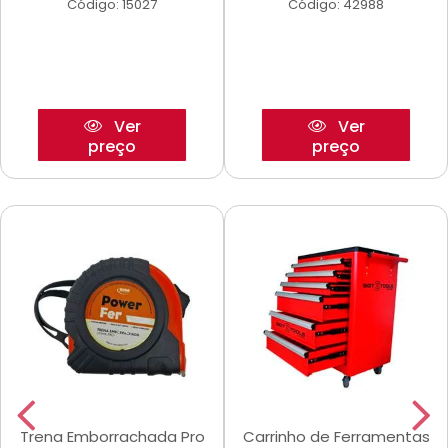
Código: 15027
Código: 42988
Ver
Ver
preço
preço
Trena Emborrachada Pro
Carrinho de Ferramentas