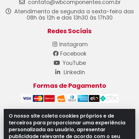
contato@wbcomponentes.com.br
Atendimento de segunda a sexta-feira das
08h às 12h e das 13h30 às 17h30
Redes Sociais
Instagram
Facebook
YouTube
Linkedin
Formas de Pagamento
O nosso site coleta cookies próprios e de
terceiros para proporcionar uma experiência
WB Componentes Automotivos LTDA - CNPJ
personalizada ao usuário, apresentar
08.528.393/0001-12 - Rua do Níquel, 667 - Parque
publicidade relevante de acordo com o seu
Oeste Industrial, Goiânia/GO - CEP 74375-660