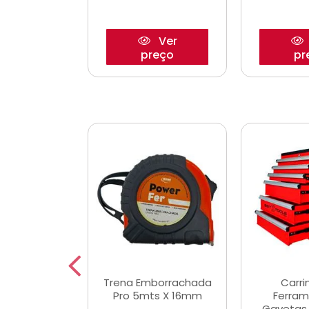
Ver
Ver
reço
preço
pr
De Corte
Trena Emborrachada
Carri
3/64x7/8
Pro 5mts X 16mm
Ferram
0x22,2mm
Gavetas