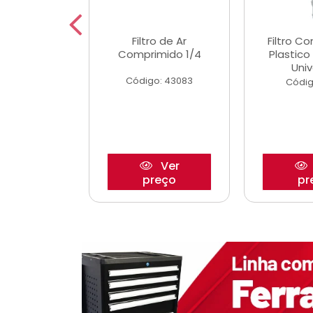
etor iwp176
Filtro de Ar
Filtro C
 1.0 05/
Comprimido 1/4
Plastic
Univ
o: 28425
Código: 43083
Códig
Ver
Ver
reço
preço
pr