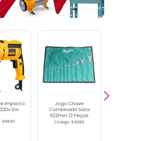
de Impacto
Jogo Chave
Jogo de Ch
 220v Dw
Combinada Sata
Longas e 
622mm 12 Peças
Peças
: 49845
Código: 54066
Código: