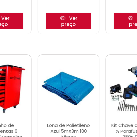
Ver
Ver
eço
preço
pr
nho de
Lona de Polietileno
Kit Chave 
entas 6
Azul 5mX3m 100
½ Parafu
 Vermelho
Micras
350n 