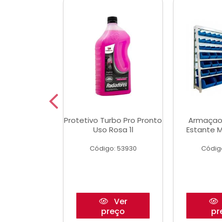
Multimec X3
Protetivo Turbo Pro Pronto
Armaçao
Uso Rosa 1l
Estante M
o: 50273
Código: 53930
Códig
Ver
Ver
reço
preço
pr