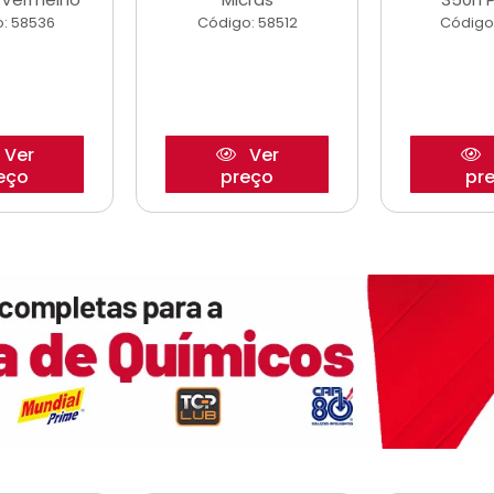
: 58536
Código: 58512
Código
Ver
Ver
eço
preço
pr