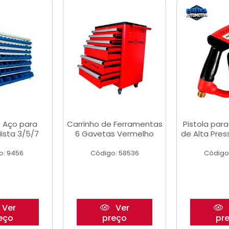
 Aço para
Carrinho de Ferramentas
Pistola par
ista 3/5/7
6 Gavetas Vermelho
de Alta Pre
o: 9456
Código: 58536
Código
Ver
Ver
eço
preço
pr