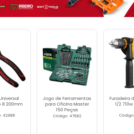
Universal
Jogo de Ferramentas
Furadeira 
o 8 200mm
para Oficina Master
1/2 710w
150 Peças
: 42988
Código
Código: 47682