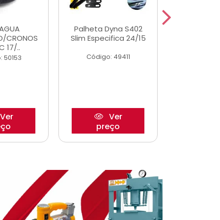
DAGUA
Palheta Dyna S402
Tapete U
O/CRONOS
Slim Especifica 24/15
Adaptad
C 17/..
Mode
Código: 49411
: 50153
Código:
Ver
Ver
eço
preço
pre