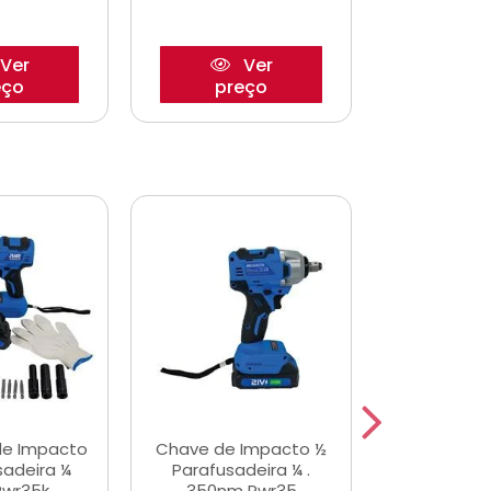
Ver
Ver
eço
preço
pre
de Impacto
Chave de Impacto ½
Jogo de C
sadeira ¼
Parafusadeira ¼ .
Fenda 
Pwr35k
350nm Pwr35
S3800