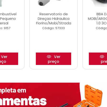
ombustivel
Reservatorio de
BBA 
o Pequeno
Direçao Hidraulica
MOBI/ARG
ersal
Fiorino/Mobi/Strada
1.0 3C
o: 9157
Código: 57333
Código
Ver
Ver
eço
preço
pr