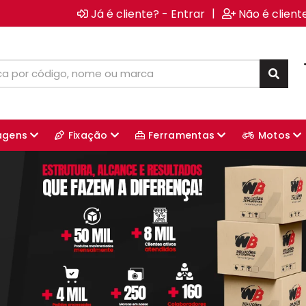
|
Já é cliente? - Entrar
Não é client
agens
Fixação
Ferramentas
Motos