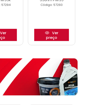
: 57294
Código: 57293
Código:
Ver
Ver
eço
preço
pre