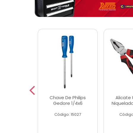
 Magnetica
Chave De Philips
Alicate 
ngular
Gedore 1/4x6
Niquelad
o: 56779
Código: 15027
Código