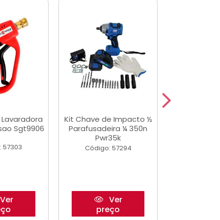
a Lavaradora
Kit Chave de Impacto ½
Adesivo Epox
ssao Sgt9906
Parafusadeira ¼ 350n
Transp.
Pwr35k
: 57303
Código:
Código: 57294
Ver
Ver
eço
preço
pre