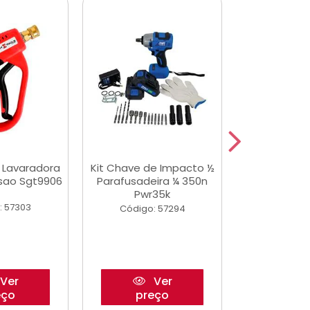
a Lavaradora
Kit Chave de Impacto ½
Adesivo Epox
ssao Sgt9906
Parafusadeira ¼ 350n
Transp.
Pwr35k
: 57303
Código:
Código: 57294
Ver
Ver
eço
preço
pre