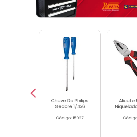
 Magnetica
Chave De Philips
Alicate 
ngular
Gedore 1/4x6
Niquelad
o: 56779
Código: 15027
Código