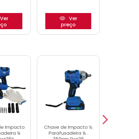
Ver
Ver
eço
preço
pre
de Impacto
Chave de Impacto ½
Jogo de C
sadeira ¼
Parafusadeira ¼ .
Fenda 
Pwr35k
350nm Pwr35
S3800