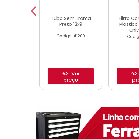
dro Roda
Tubo Sem Trama
Filtro C
,63mm
Preto 12x9
Plastic
o/Strada
Univ
Código: 41200
o: 27880
Códig
Ver
Ver
reço
preço
pr