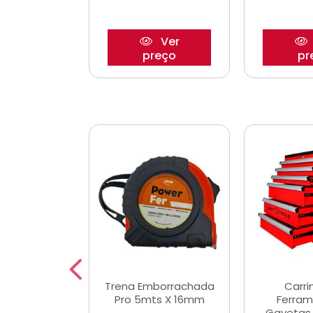
Ver
Ver
reço
preço
pr
De Corte
Trena Emborrachada
Carri
3/64x7/8
Pro 5mts X 16mm
Ferram
0x22,2mm
Gavetas