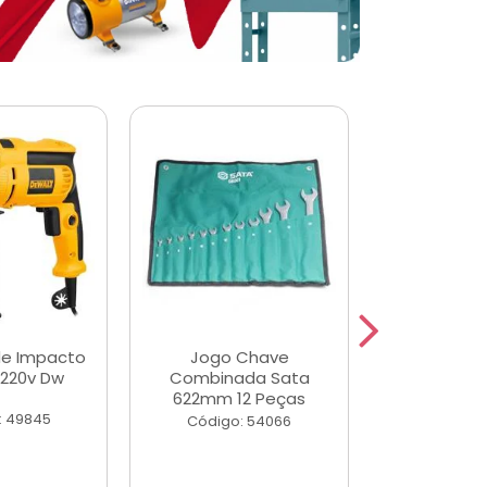
de Impacto
Jogo Chave
Jogo de Ch
 220v Dw
Combinada Sata
Longas e 
622mm 12 Peças
Peças
: 49845
Código: 54066
Código: