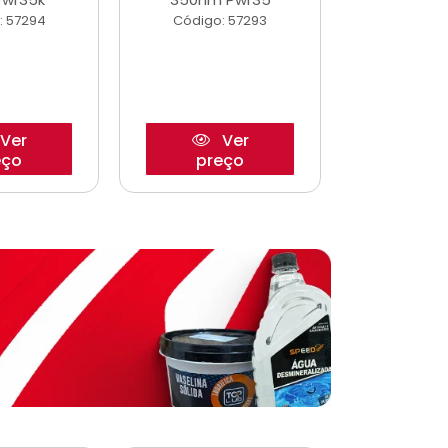
: 57294
Código: 57293
Código:
Ver
Ver
eço
preço
pre