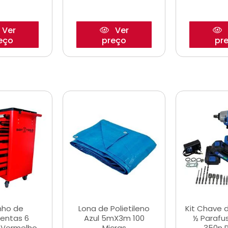
Ver
Ver
eço
preço
pr
nho de
Lona de Polietileno
Kit Chave 
entas 6
Azul 5mX3m 100
½ Parafu
 Vermelho
Micras
350n 