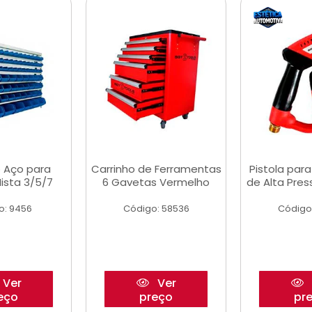
 Aço para
Carrinho de Ferramentas
Pistola par
ista 3/5/7
6 Gavetas Vermelho
de Alta Pre
o: 9456
Código: 58536
Código
Ver
Ver
eço
preço
pr