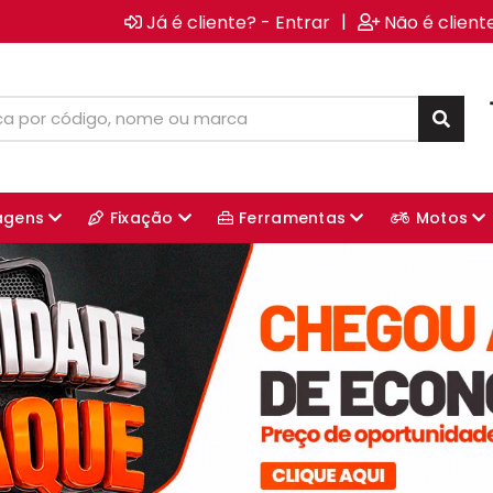
|
Já é cliente? - Entrar
Não é client
agens
Fixação
Ferramentas
Motos