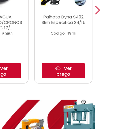
DAGUA
Palheta Dyna S402
Eixo P
O/CRONOS
Slim Especifica 24/15
Trambulad
C 17/..
05/
Código: 49411
: 50153
Código:
Ver
Ver
eço
preço
pre