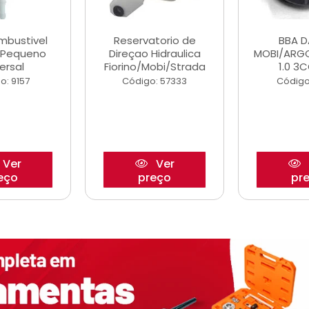
ombustivel
Reservatorio de
BBA 
o Pequeno
Direçao Hidraulica
MOBI/ARG
ersal
Fiorino/Mobi/Strada
1.0 3C
o: 9157
Código: 57333
Código
Ver
Ver
eço
preço
pr