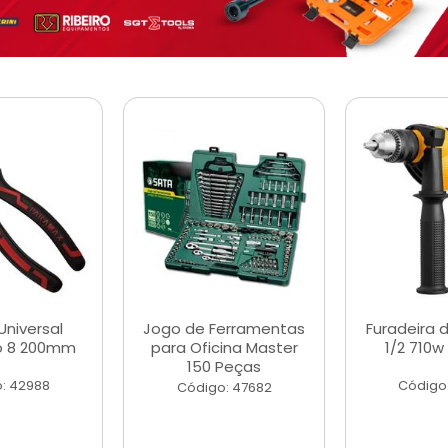
Universal
Jogo de Ferramentas
Furadeira 
o 8 200mm
para Oficina Master
1/2 710w
150 Peças
: 42988
Código
Código: 47682