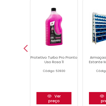
Multimec X3
Protetivo Turbo Pro Pronto
Armaçao
Uso Rosa 1l
Estante M
o: 50273
Código: 53930
Códig
Ver
Ver
reço
preço
pr