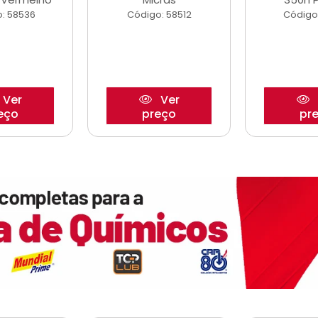
: 58536
Código: 58512
Código
Ver
Ver
eço
preço
pr