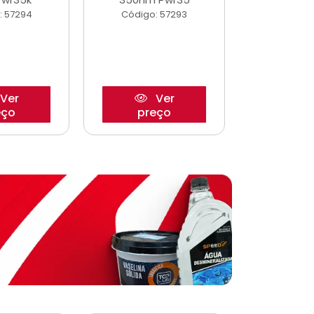
: 57294
Código: 57293
Código:
Ver
Ver
eço
preço
pre