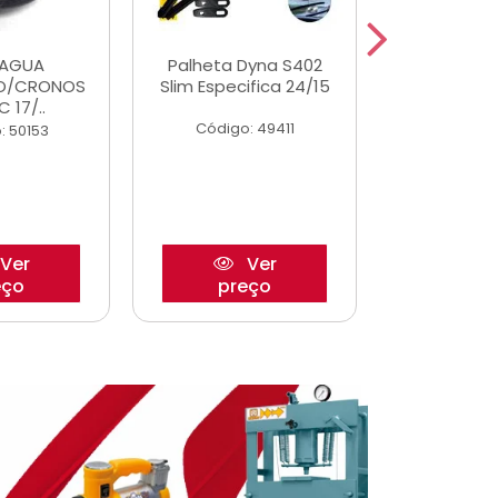
DAGUA
Palheta Dyna S402
Eixo P
O/CRONOS
Slim Especifica 24/15
Trambulad
C 17/..
05/
Código: 49411
: 50153
Código:
Ver
Ver
eço
preço
pre