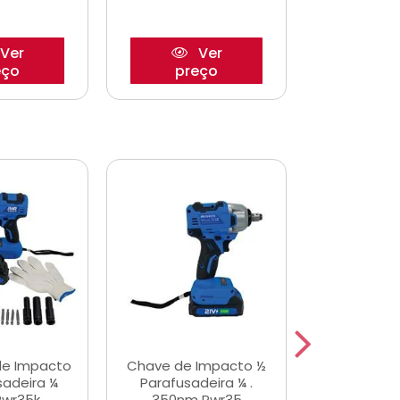
Ver
Ver
eço
preço
pre
de Impacto
Chave de Impacto ½
Jogo de C
sadeira ¼
Parafusadeira ¼ .
Fenda 
Pwr35k
350nm Pwr35
S3800