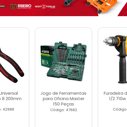
Universal
Jogo de Ferramentas
Furadeira 
o 8 200mm
para Oficina Master
1/2 710w
150 Peças
: 42988
Código
Código: 47682