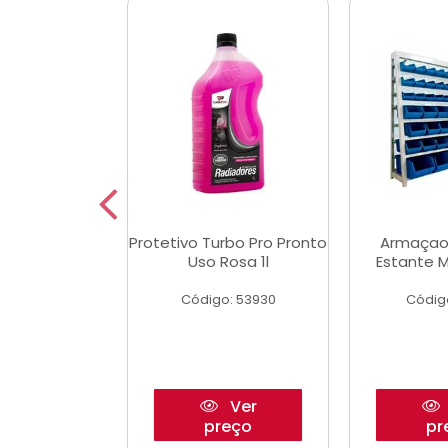
Multimec X3
Protetivo Turbo Pro Pronto
Armaçao
Uso Rosa 1l
Estante M
o: 50273
Código: 53930
Códig
Ver
Ver
reço
preço
pr