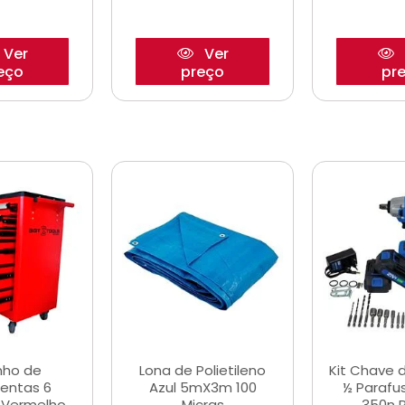
Ver
Ver
eço
preço
pr
nho de
Lona de Polietileno
Kit Chave 
entas 6
Azul 5mX3m 100
½ Parafu
 Vermelho
Micras
350n 