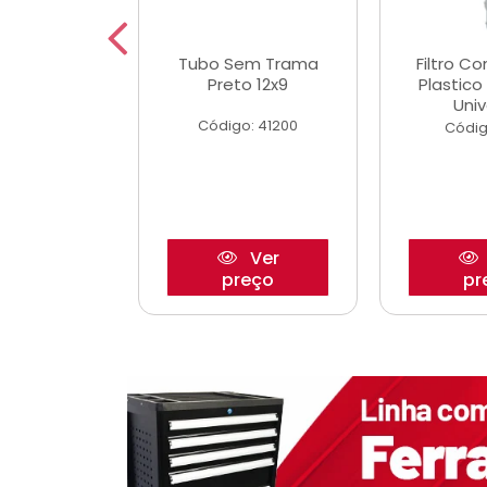
dro Roda
Tubo Sem Trama
Filtro C
,63mm
Preto 12x9
Plastic
o/Strada
Univ
Código: 41200
o: 27880
Códig
Ver
Ver
reço
preço
pr