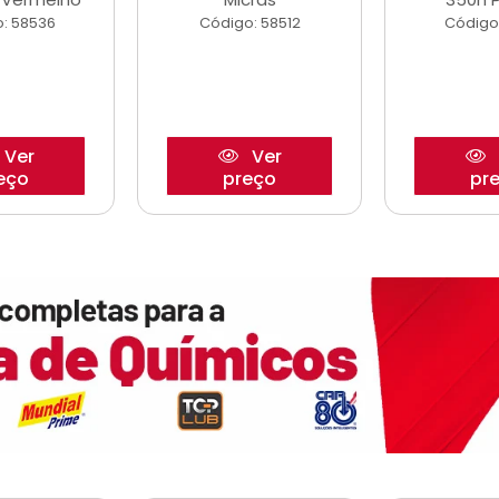
: 58536
Código: 58512
Código
Ver
Ver
eço
preço
pr