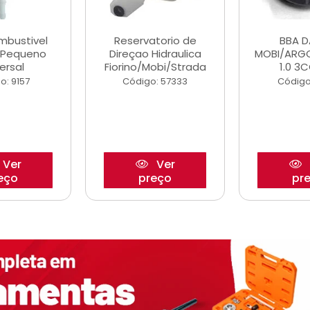
ombustivel
Reservatorio de
BBA 
o Pequeno
Direçao Hidraulica
MOBI/ARG
ersal
Fiorino/Mobi/Strada
1.0 3C
o: 9157
Código: 57333
Código
Ver
Ver
eço
preço
pr