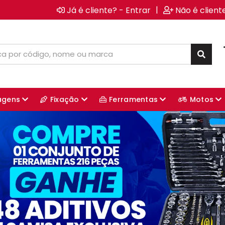
|
Já é cliente? - Entrar
Não é client
agens
Fixação
Ferramentas
Motos