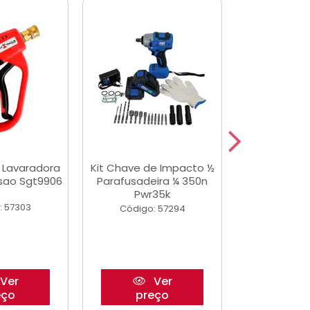
a Lavaradora
Kit Chave de Impacto ½
Adesivo Epox
ssao Sgt9906
Parafusadeira ¼ 350n
Transp.
Pwr35k
: 57303
Código:
Código: 57294
Ver
Ver
eço
preço
pre