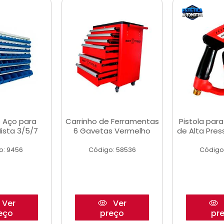
 Aço para
Carrinho de Ferramentas
Pistola par
ista 3/5/7
6 Gavetas Vermelho
de Alta Pre
o: 9456
Código: 58536
Código
Ver
Ver
eço
preço
pr