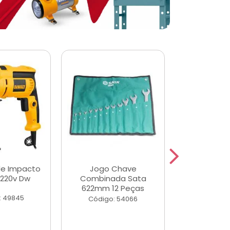
de Impacto
Jogo Chave
Jogo de Ch
 220v Dw
Combinada Sata
Longas e 
622mm 12 Peças
Peças
: 49845
Código: 54066
Código: