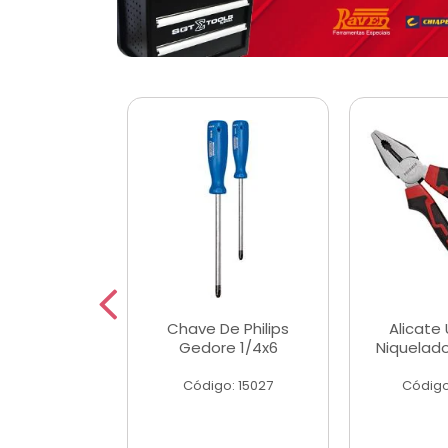
 Magnetica
Chave De Philips
Alicate 
ngular
Gedore 1/4x6
Niquelad
o: 56779
Código: 15027
Código