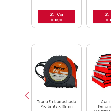
Ver
Ver
reço
preço
pr
De Corte
Trena Emborrachada
Carri
3/64x7/8
Pro 5mts X 16mm
Ferram
0x22,2mm
Gavetas