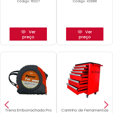
Código: 15027
Código: 42988
Ver
Ver
preço
preço
Trena Emborrachada Pro
Carrinho de Ferramentas