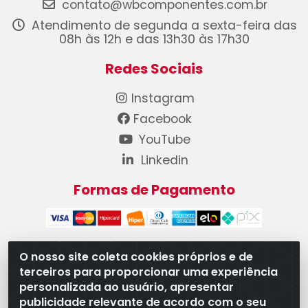
contato@wbcomponentes.com.br
Atendimento de segunda a sexta-feira das
08h às 12h e das 13h30 às 17h30
Redes Sociais
Instagram
Facebook
YouTube
Linkedin
Formas de Pagamento
O nosso site coleta cookies próprios e de
terceiros para proporcionar uma experiência
WB Componentes Automotivos LTDA - CNPJ
personalizada ao usuário, apresentar
08.528.393/0001-12 - Rua do Níquel, 667 - Parque
publicidade relevante de acordo com o seu
Oeste Industrial, Goiânia/GO - CEP 74375-660