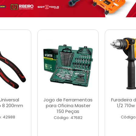
Universal
Jogo de Ferramentas
Furadeira 
o 8 200mm
para Oficina Master
1/2 710w
150 Peças
: 42988
Código
Código: 47682