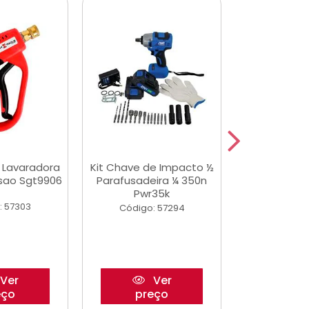
a Lavaradora
Kit Chave de Impacto ½
Adesivo Epox
ssao Sgt9906
Parafusadeira ¼ 350n
Transp.
Pwr35k
: 57303
Código:
Código: 57294
Ver
Ver
eço
preço
pre