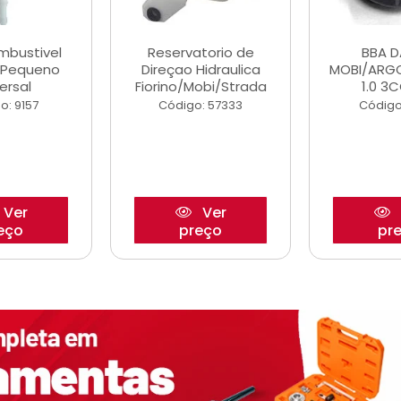
ombustivel
Reservatorio de
BBA 
o Pequeno
Direçao Hidraulica
MOBI/ARG
ersal
Fiorino/Mobi/Strada
1.0 3C
o: 9157
Código: 57333
Código
Ver
Ver
eço
preço
pr