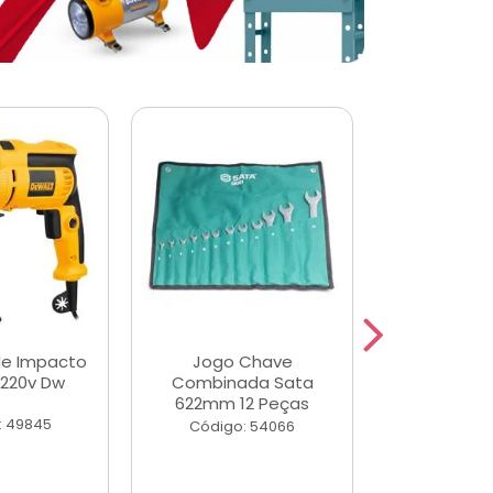
de Impacto
Jogo Chave
Jogo de Ch
 220v Dw
Combinada Sata
Longas e 
622mm 12 Peças
Peças
: 49845
Código: 54066
Código: