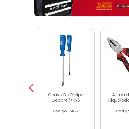
 Magnetica
Chave De Philips
Alicate 
ngular
Gedore 1/4x6
Niquelad
o: 56779
Código: 15027
Código