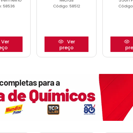
: 58536
Código: 58512
Código
Ver
Ver
eço
preço
pr