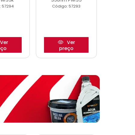
: 57294
Código: 57293
Código:
Ver
Ver
eço
preço
pre