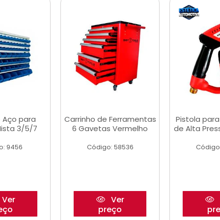
 Aço para
Carrinho de Ferramentas
Pistola par
ista 3/5/7
6 Gavetas Vermelho
de Alta Pre
o: 9456
Código: 58536
Código
Ver
Ver
eço
preço
pr