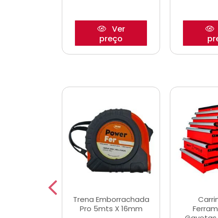
Ver
Ver
reço
preço
pr
De Corte
Trena Emborrachada
Carri
3/64x7/8
Pro 5mts X 16mm
Ferram
0x22,2mm
Gavetas