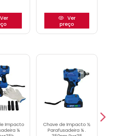
Ver
Ver
eço
preço
pre
de Impacto
Chave de Impacto ½
Jogo de C
sadeira ¼
Parafusadeira ¼ .
Fenda 
Pwr35k
350nm Pwr35
S3800