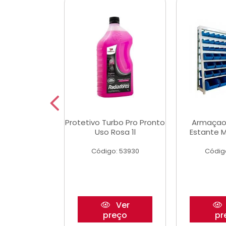
Multimec X3
Protetivo Turbo Pro Pronto
Armaçao
Uso Rosa 1l
Estante M
o: 50273
Código: 53930
Códig
Ver
Ver
reço
preço
pr