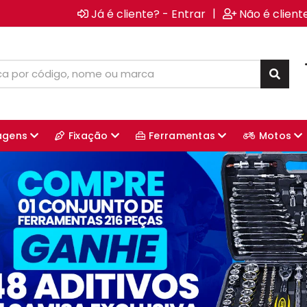
|
Já é cliente? - Entrar
Não é client
agens
Fixação
Ferramentas
Motos