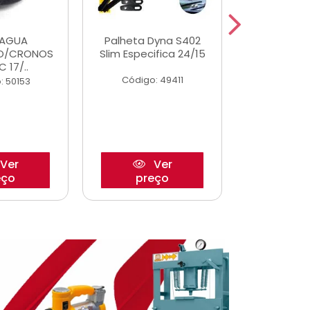
DAGUA
Palheta Dyna S402
Eixo P
O/CRONOS
Slim Especifica 24/15
Trambulad
C 17/..
05/
Código: 49411
: 50153
Código:
Ver
Ver
eço
preço
pre