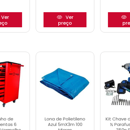
Ver
Ver
eço
preço
pr
nho de
Lona de Polietileno
Kit Chave 
entas 6
Azul 5mX3m 100
½ Parafu
 Vermelho
Micras
350n 