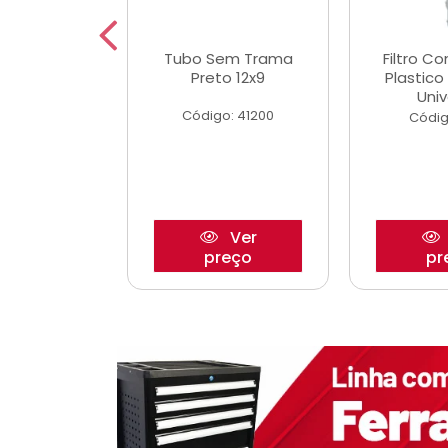
dro Roda
Tubo Sem Trama
Filtro C
,63mm
Preto 12x9
Plastic
o/Strada
Univ
Código: 41200
o: 27880
Códig
Ver
Ver
reço
preço
pr