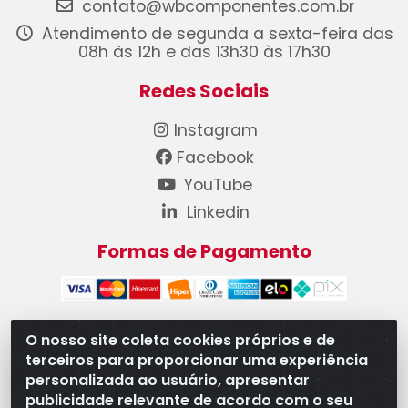
contato@wbcomponentes.com.br
Atendimento de segunda a sexta-feira das
08h às 12h e das 13h30 às 17h30
Redes Sociais
Instagram
Facebook
YouTube
Linkedin
Formas de Pagamento
O nosso site coleta cookies próprios e de
terceiros para proporcionar uma experiência
WB Componentes Automotivos LTDA - CNPJ
personalizada ao usuário, apresentar
08.528.393/0001-12 - Rua do Níquel, 667 - Parque
publicidade relevante de acordo com o seu
Oeste Industrial, Goiânia/GO - CEP 74375-660