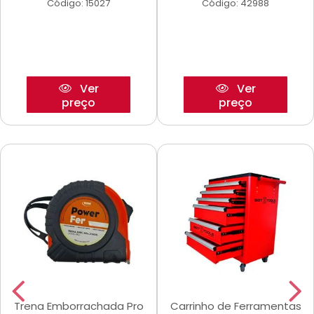
Código: 15027
Código: 42988
Ver
Ver
preço
preço
Trena Emborrachada Pro
Carrinho de Ferramentas