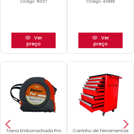
Código: 15027
Código: 42988
Ver
Ver
preço
preço
Trena Emborrachada Pro
Carrinho de Ferramentas