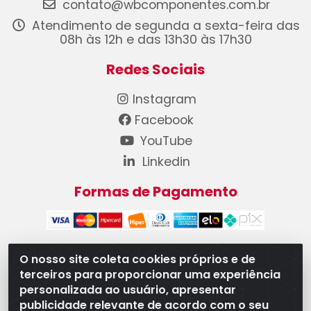
contato@wbcomponentes.com.br
Atendimento de segunda a sexta-feira das
08h às 12h e das 13h30 às 17h30
Redes Sociais
Instagram
Facebook
YouTube
Linkedin
Formas de Pagamento
O nosso site coleta cookies próprios e de
terceiros para proporcionar uma experiência
WB Componentes Automotivos LTDA - CNPJ
personalizada ao usuário, apresentar
08.528.393/0001-12 - Rua do Níquel, 667 - Parque
publicidade relevante de acordo com o seu
Oeste Industrial, Goiânia/GO - CEP 74375-660