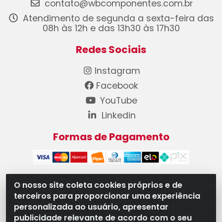
contato@wbcomponentes.com.br
Atendimento de segunda a sexta-feira das
08h às 12h e das 13h30 às 17h30
Redes Sociais
Instagram
Facebook
YouTube
Linkedin
Formas de Pagamento
O nosso site coleta cookies próprios e de
terceiros para proporcionar uma experiência
WB Componentes Automotivos LTDA - CNPJ
personalizada ao usuário, apresentar
08.528.393/0001-12 - Rua do Níquel, 667 - Parque
publicidade relevante de acordo com o seu
Oeste Industrial, Goiânia/GO - CEP 74375-660