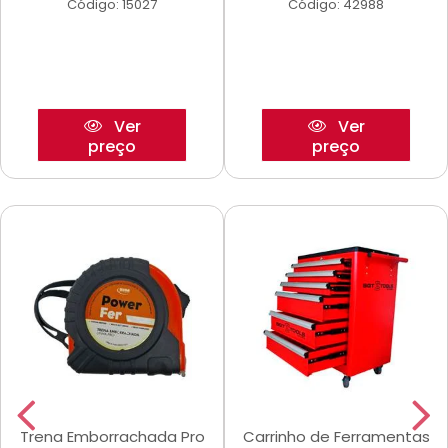
Código: 15027
Código: 42988
Ver
Ver
preço
preço
Trena Emborrachada Pro
Carrinho de Ferramentas