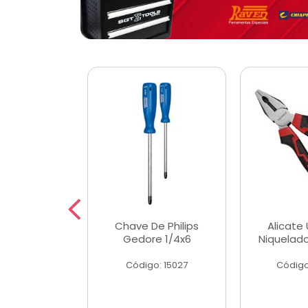
 Magnetica
Chave De Philips
Alicate 
ngular
Gedore 1/4x6
Niquelad
o: 56779
Código: 15027
Código