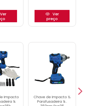
Ver
Ver
eço
preço
pre
de Impacto
Chave de Impacto ½
Jogo de C
sadeira ¼
Parafusadeira ¼ .
Fenda 
Pwr35k
350nm Pwr35
S3800