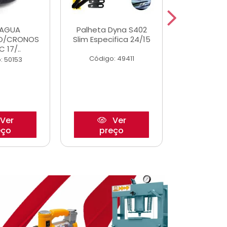
DAGUA
Palheta Dyna S402
Eixo P
O/CRONOS
Slim Especifica 24/15
Trambulad
C 17/..
05/
Código: 49411
: 50153
Código:
Ver
Ver
eço
preço
pre