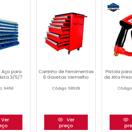
 Aço para
Carrinho de Ferramentas
Pistola par
ista 3/5/7
6 Gavetas Vermelho
de Alta Pre
o: 9456
Código: 58536
Código
Ver
Ver
eço
preço
pr