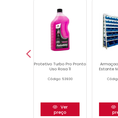
Multimec X3
Protetivo Turbo Pro Pronto
Armaçao
Uso Rosa 1l
Estante M
o: 50273
Código: 53930
Códig
Ver
Ver
reço
preço
pr