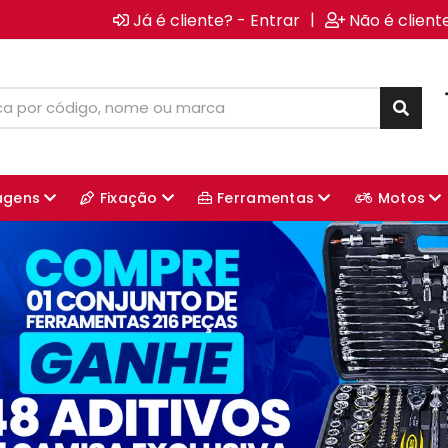
|
Já é cliente? - Entrar
Não é client
agens
Fixação
Ferramentas
Motos