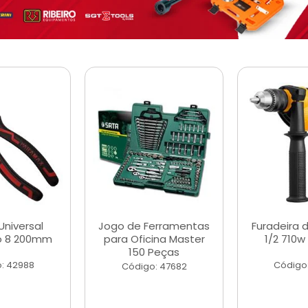
Universal
Jogo de Ferramentas
Furadeira 
o 8 200mm
para Oficina Master
1/2 710w
150 Peças
: 42988
Código
Código: 47682