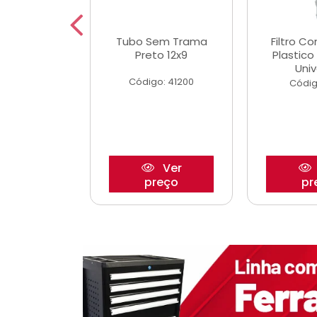
dro Roda
Tubo Sem Trama
Filtro C
,63mm
Preto 12x9
Plastic
o/Strada
Univ
Código: 41200
o: 27880
Códig
Ver
Ver
reço
preço
pr