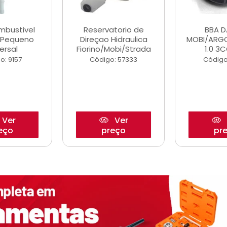
ombustivel
Reservatorio de
BBA 
o Pequeno
Direçao Hidraulica
MOBI/ARG
ersal
Fiorino/Mobi/Strada
1.0 3C
o: 9157
Código: 57333
Código
Ver
Ver
eço
preço
pr