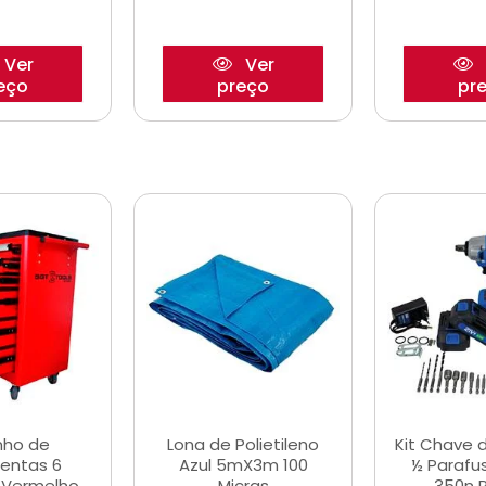
Ver
Ver
eço
preço
pr
nho de
Lona de Polietileno
Kit Chave 
entas 6
Azul 5mX3m 100
½ Parafu
 Vermelho
Micras
350n 