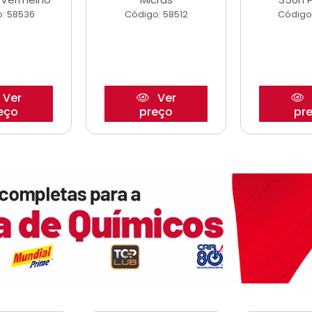
: 58536
Código: 58512
Código
Ver
Ver
eço
preço
pr