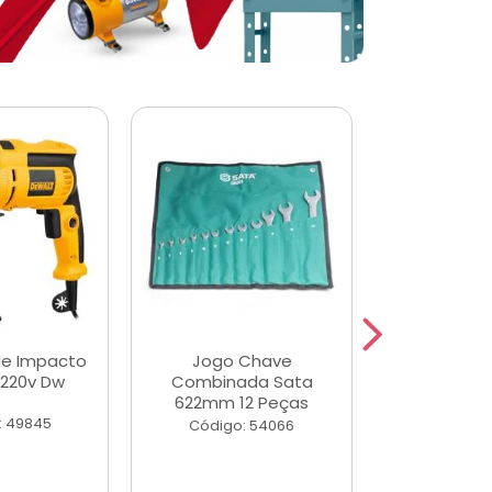
de Impacto
Jogo Chave
Jogo de Ch
 220v Dw
Combinada Sata
Longas e 
622mm 12 Peças
Peças
: 49845
Código: 54066
Código: