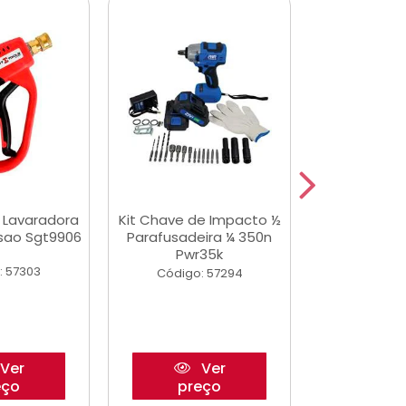
a Lavaradora
Kit Chave de Impacto ½
Adesivo Epox
ssao Sgt9906
Parafusadeira ¼ 350n
Transp.
Pwr35k
: 57303
Código:
Código: 57294
Ver
Ver
eço
preço
pre