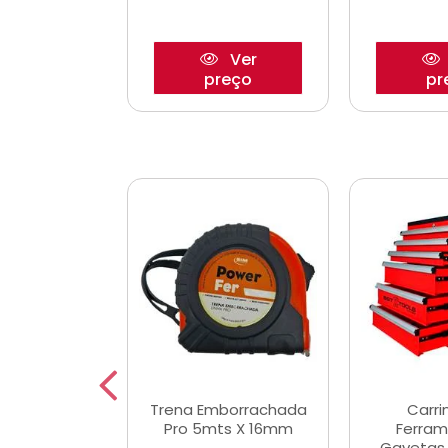
Ver
Ver
reço
preço
pr
De Corte
Trena Emborrachada
Carri
3/64x7/8
Pro 5mts X 16mm
Ferram
0x22,2mm
Gavetas