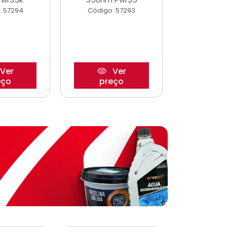
: 57294
Código: 57293
Código:
Ver
Ver
eço
preço
pre