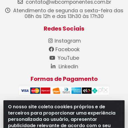
contato@wbcomponentes.com.br
Atendimento de segunda a sexta-feira das
08h às 12h e das 13h30 às 17h30
Redes Sociais
Instagram
Facebook
YouTube
Linkedin
Formas de Pagamento
O nosso site coleta cookies próprios e de
terceiros para proporcionar uma experiência
WB Componentes Automotivos LTDA - CNPJ
personalizada ao usuário, apresentar
08.528.393/0001-12 - Rua do Níquel, 667 - Parque
publicidade relevante de acordo com o seu
Oeste Industrial, Goiânia/GO - CEP 74375-660