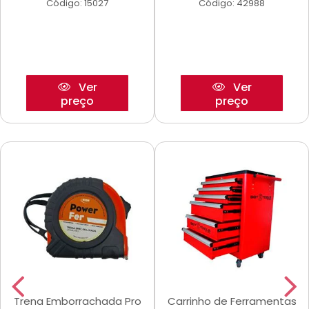
Código: 15027
Código: 42988
Ver
Ver
preço
preço
Trena Emborrachada Pro
Carrinho de Ferramentas