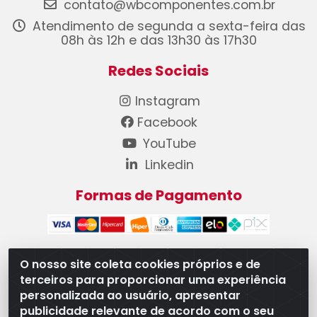
contato@wbcomponentes.com.br
Atendimento de segunda a sexta-feira das
08h às 12h e das 13h30 às 17h30
Redes Sociais
Instagram
Facebook
YouTube
Linkedin
Formas de Pagamento
O nosso site coleta cookies próprios e de
terceiros para proporcionar uma experiência
WB Componentes Automotivos LTDA - CNPJ
personalizada ao usuário, apresentar
08.528.393/0001-12 - Rua do Níquel, 667 - Parque
publicidade relevante de acordo com o seu
Oeste Industrial, Goiânia/GO - CEP 74375-660