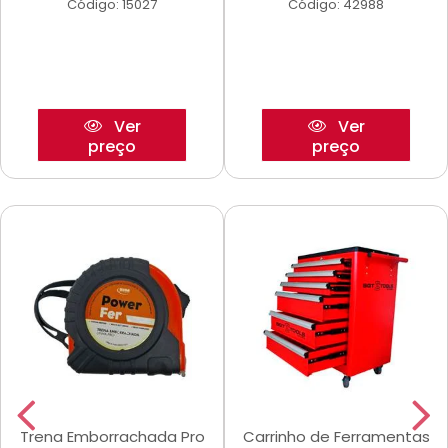
Código: 15027
Código: 42988
Ver
Ver
preço
preço
Trena Emborrachada Pro
Carrinho de Ferramentas