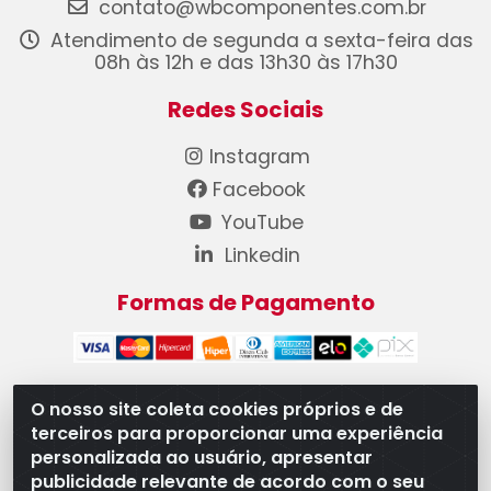
contato@wbcomponentes.com.br
Atendimento de segunda a sexta-feira das
08h às 12h e das 13h30 às 17h30
Redes Sociais
Instagram
Facebook
YouTube
Linkedin
Formas de Pagamento
O nosso site coleta cookies próprios e de
terceiros para proporcionar uma experiência
WB Componentes Automotivos LTDA - CNPJ
personalizada ao usuário, apresentar
08.528.393/0001-12 - Rua do Níquel, 667 - Parque
publicidade relevante de acordo com o seu
Oeste Industrial, Goiânia/GO - CEP 74375-660