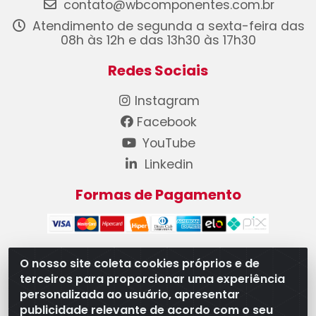
contato@wbcomponentes.com.br
Atendimento de segunda a sexta-feira das
08h às 12h e das 13h30 às 17h30
Redes Sociais
Instagram
Facebook
YouTube
Linkedin
Formas de Pagamento
O nosso site coleta cookies próprios e de
terceiros para proporcionar uma experiência
WB Componentes Automotivos LTDA - CNPJ
personalizada ao usuário, apresentar
08.528.393/0001-12 - Rua do Níquel, 667 - Parque
publicidade relevante de acordo com o seu
Oeste Industrial, Goiânia/GO - CEP 74375-660