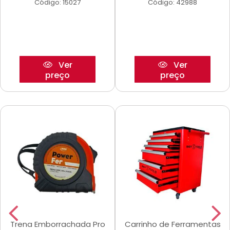
Código: 15027
Código: 42988
Ver
Ver
preço
preço
Trena Emborrachada Pro
Carrinho de Ferramentas