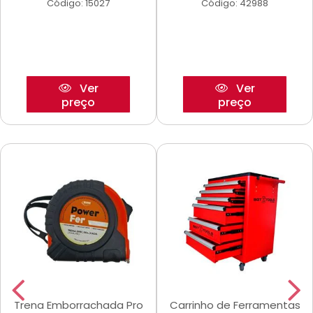
Código: 15027
Código: 42988
Ver
Ver
preço
preço
Trena Emborrachada Pro
Carrinho de Ferramentas