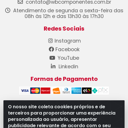
contato@wbcomponentes.com.br
Atendimento de segunda a sexta-feira das
08h às 12h e das 13h30 às 17h30
Redes Sociais
Instagram
Facebook
YouTube
Linkedin
Formas de Pagamento
O nosso site coleta cookies próprios e de
terceiros para proporcionar uma experiência
WB Componentes Automotivos LTDA - CNPJ
personalizada ao usuário, apresentar
08.528.393/0001-12 - Rua do Níquel, 667 - Parque
publicidade relevante de acordo com o seu
Oeste Industrial, Goiânia/GO - CEP 74375-660