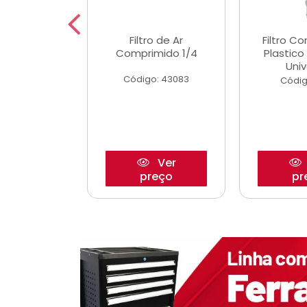
dro Roda
Filtro de Ar
Filtro C
,63mm
Comprimido 1/4
Plastic
o/Strada
Univ
Código: 43083
o: 27880
Códig
Ver
Ver
reço
preço
pr