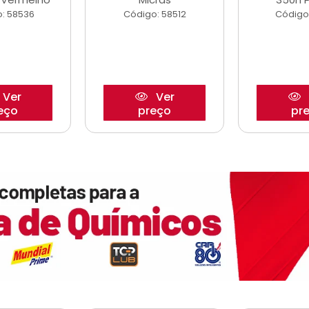
: 58536
Código: 58512
Código
Ver
Ver
eço
preço
pr