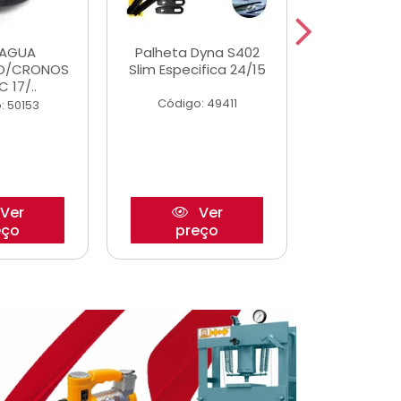
DAGUA
Palheta Dyna S402
Eixo P
O/CRONOS
Slim Especifica 24/15
Trambulad
C 17/..
05/
Código: 49411
: 50153
Código:
Ver
Ver
eço
preço
pre