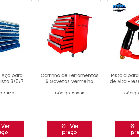
 Aço para
Carrinho de Ferramentas
Pistola par
ista 3/5/7
6 Gavetas Vermelho
de Alta Pre
o: 9456
Código: 58536
Código
Ver
Ver
eço
preço
pr