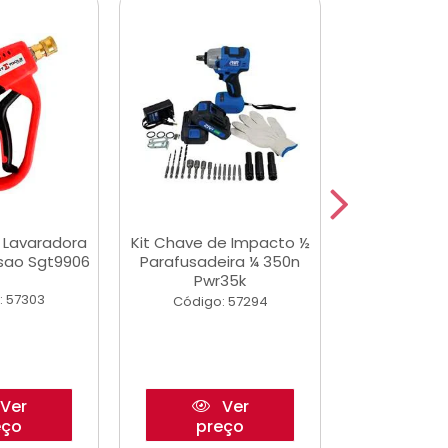
a Lavaradora
Kit Chave de Impacto ½
Adesivo Epox
ssao Sgt9906
Parafusadeira ¼ 350n
Transp.
Pwr35k
: 57303
Código:
Código: 57294
Ver
Ver
eço
preço
pre