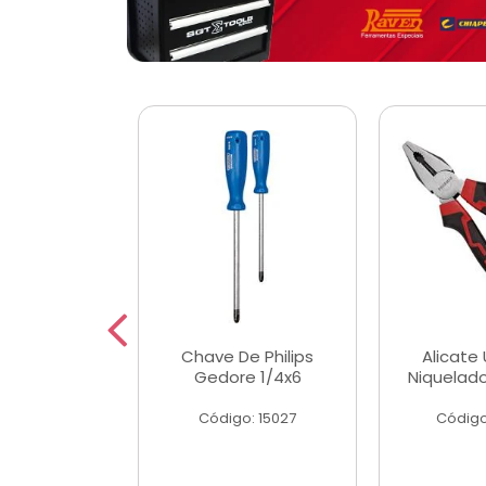
 Magnetica
Chave De Philips
Alicate 
ngular
Gedore 1/4x6
Niquelad
o: 56779
Código: 15027
Código