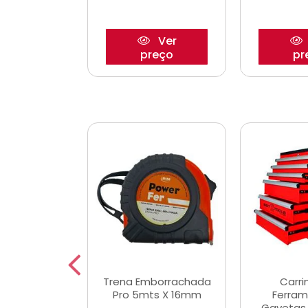
Ver
Ver
reço
preço
pr
De Corte
Trena Emborrachada
Carri
3/64x7/8
Pro 5mts X 16mm
Ferram
0x22,2mm
Gavetas