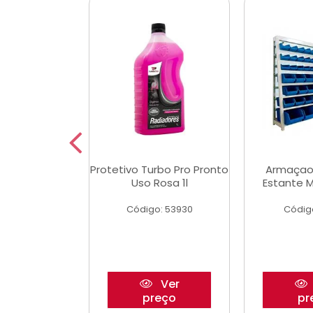
Multimec X3
Protetivo Turbo Pro Pronto
Armaçao
Uso Rosa 1l
Estante M
o: 50273
Código: 53930
Códig
Ver
Ver
reço
preço
pr