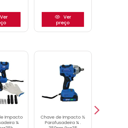
Ver
Ver
eço
preço
pre
de Impacto
Chave de Impacto ½
Jogo de C
sadeira ¼
Parafusadeira ¼ .
Fenda 
Pwr35k
350nm Pwr35
S3800