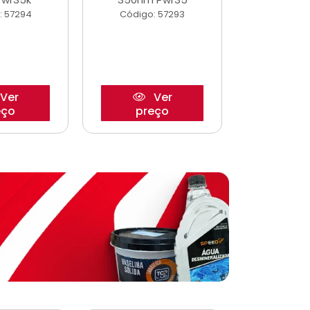
: 57294
Código: 57293
Código:
Ver
Ver
eço
preço
pre