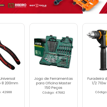
Universal
Jogo de Ferramentas
Furadeira 
o 8 200mm
para Oficina Master
1/2 710w
150 Peças
: 42988
Código
Código: 47682