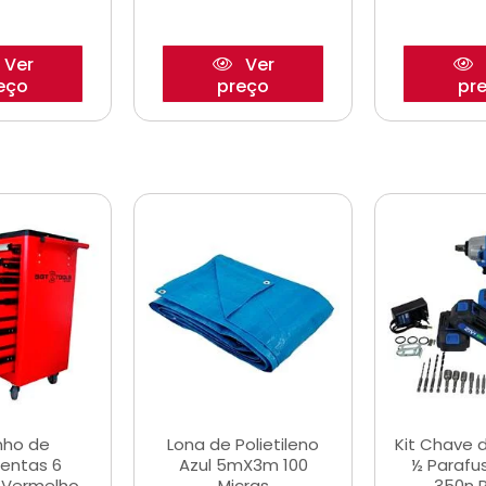
Ver
Ver
eço
preço
pr
nho de
Lona de Polietileno
Kit Chave 
entas 6
Azul 5mX3m 100
½ Parafu
 Vermelho
Micras
350n 