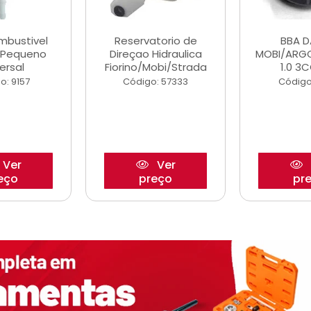
ombustivel
Reservatorio de
BBA 
o Pequeno
Direçao Hidraulica
MOBI/ARG
ersal
Fiorino/Mobi/Strada
1.0 3C
o: 9157
Código: 57333
Código
Ver
Ver
eço
preço
pr