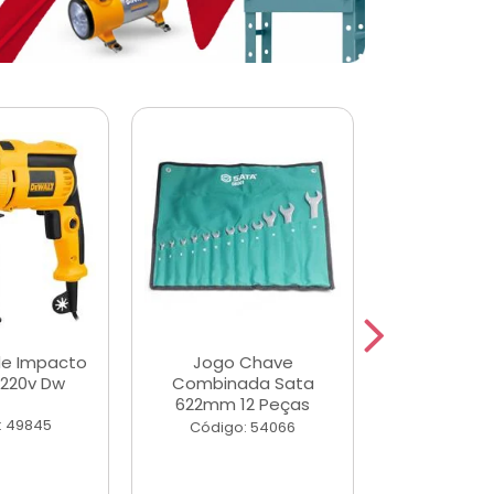
de Impacto
Jogo Chave
Jogo de Ch
 220v Dw
Combinada Sata
Longas e 
622mm 12 Peças
Peças
: 49845
Código: 54066
Código: