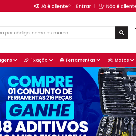
|
Já é cliente? - Entrar
Não é client
agens
Fixação
Ferramentas
Motos