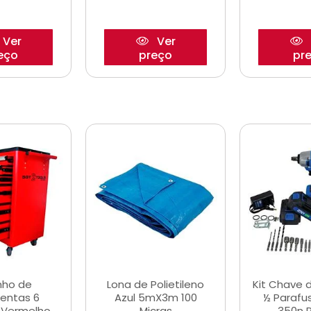
Ver
Ver
eço
preço
pr
nho de
Lona de Polietileno
Kit Chave 
entas 6
Azul 5mX3m 100
½ Parafu
 Vermelho
Micras
350n 