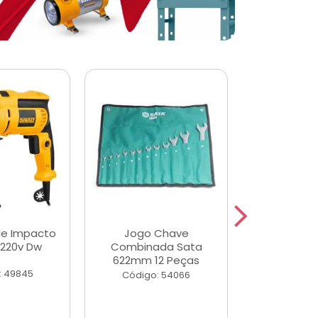
de Impacto
Jogo Chave
Jogo de Ch
 220v Dw
Combinada Sata
Longas e 
622mm 12 Peças
Peças
: 49845
Código: 54066
Código: