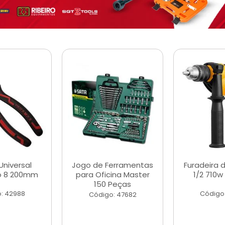
Universal
Jogo de Ferramentas
Furadeira 
o 8 200mm
para Oficina Master
1/2 710w
150 Peças
: 42988
Código
Código: 47682