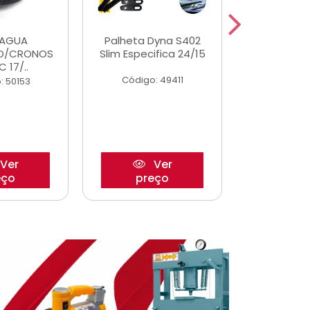
DAGUA
Palheta Dyna S402
Eixo P
O/CRONOS
Slim Especifica 24/15
Trambulad
C 17/..
05/
Código: 49411
: 50153
Código:
Ver
Ver
eço
preço
pre