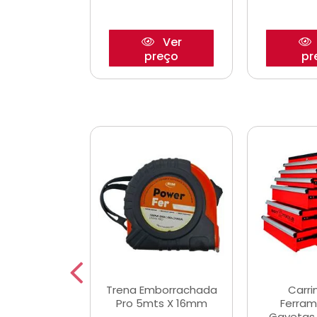
Ver
Ver
reço
preço
pr
De Corte
Trena Emborrachada
Carri
3/64x7/8
Pro 5mts X 16mm
Ferram
0x22,2mm
Gavetas