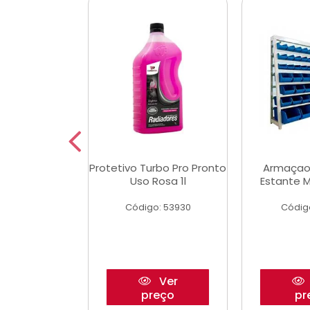
Multimec X3
Protetivo Turbo Pro Pronto
Armaçao
Uso Rosa 1l
Estante M
o: 50273
Código: 53930
Códig
Ver
Ver
reço
preço
pr