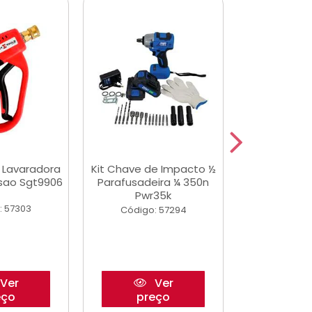
a Lavaradora
Kit Chave de Impacto ½
Adesivo Epox
ssao Sgt9906
Parafusadeira ¼ 350n
Transp.
Pwr35k
: 57303
Código:
Código: 57294
Ver
Ver
eço
preço
pre