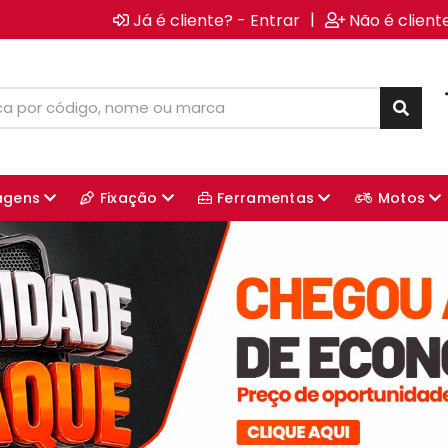
|
Já é cliente? - Entrar
Não é client
agens
Fixação
Ferramentas
Motos