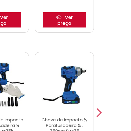
Ver
Ver
eço
preço
pre
de Impacto
Chave de Impacto ½
Jogo de C
sadeira ¼
Parafusadeira ¼ .
Fenda 
Pwr35k
350nm Pwr35
S3800