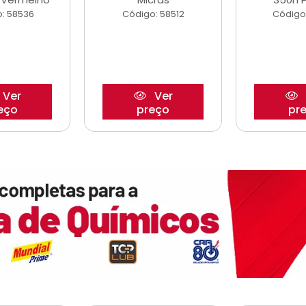
: 58536
Código: 58512
Código
Ver
Ver
eço
preço
pr