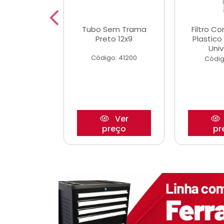
dro Roda
Tubo Sem Trama
Filtro C
,63mm
Preto 12x9
Plastic
o/Strada
Univ
Código: 41200
o: 27880
Códig
Ver
Ver
reço
preço
pr