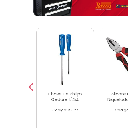
 Magnetica
Chave De Philips
Alicate 
ngular
Gedore 1/4x6
Niquelad
o: 56779
Código: 15027
Código