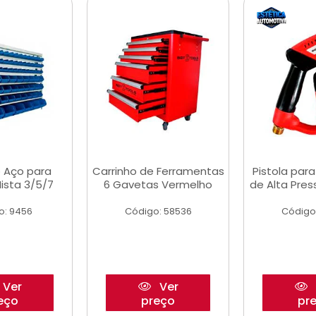
 Aço para
Carrinho de Ferramentas
Pistola par
ista 3/5/7
6 Gavetas Vermelho
de Alta Pre
o: 9456
Código: 58536
Código
Ver
Ver
eço
preço
pr