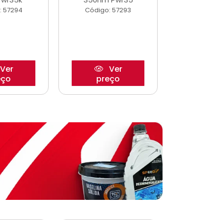
: 57294
Código: 57293
Código:
Ver
Ver
eço
preço
pre