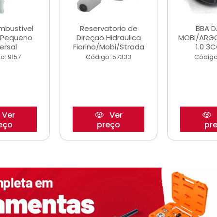
ombustivel
Reservatorio de
BBA 
o Pequeno
Direçao Hidraulica
MOBI/ARG
ersal
Fiorino/Mobi/Strada
1.0 3C
o: 9157
Código: 57333
Código
Ver
Ver
eço
preço
pr