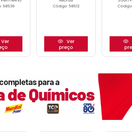
: 58536
Código: 58512
Código
Ver
Ver
eço
preço
pr