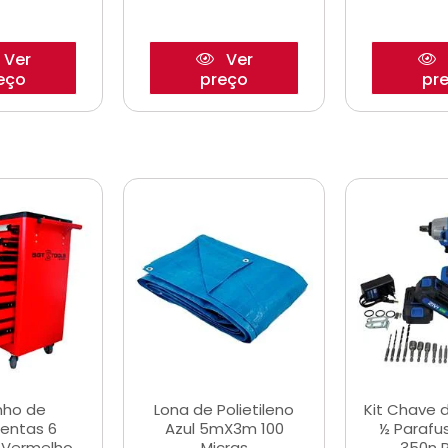
Ver
Ver
eço
preço
pr
nho de
Lona de Polietileno
Kit Chave 
entas 6
Azul 5mX3m 100
½ Parafu
 Vermelho
Micras
350n 