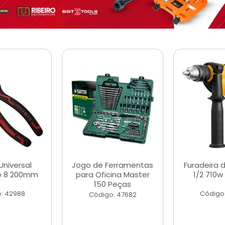
Universal
Jogo de Ferramentas
Furadeira 
o 8 200mm
para Oficina Master
1/2 710w
150 Peças
: 42988
Código
Código: 47682