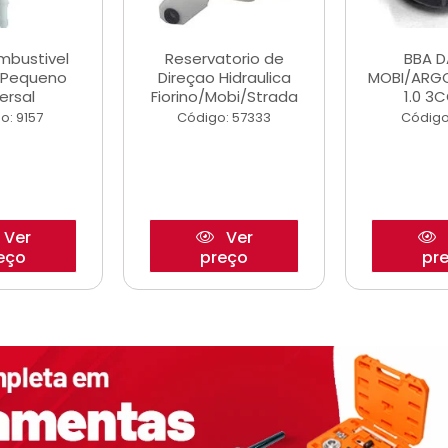
ombustivel
Reservatorio de
BBA 
o Pequeno
Direçao Hidraulica
MOBI/ARG
ersal
Fiorino/Mobi/Strada
1.0 3C
o: 9157
Código: 57333
Código
Ver
Ver
eço
preço
pr