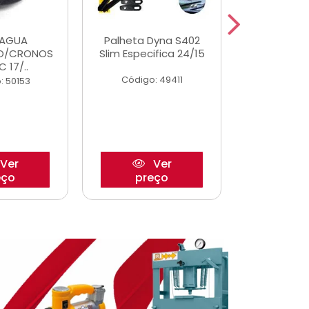
DAGUA
Palheta Dyna S402
Eixo P
O/CRONOS
Slim Especifica 24/15
Trambulad
C 17/..
05/
Código: 49411
: 50153
Código:
Ver
Ver
eço
preço
pre