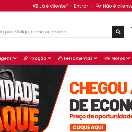
|
Já é cliente? - Entrar
Não é client
agens
Fixação
Ferramentas
Motos