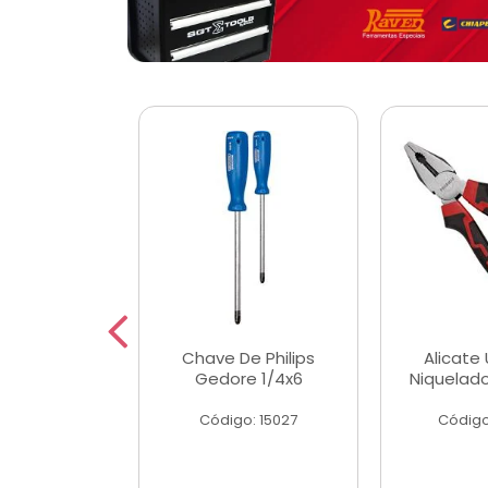
 Magnetica
Chave De Philips
Alicate 
ngular
Gedore 1/4x6
Niquelad
o: 56779
Código: 15027
Código