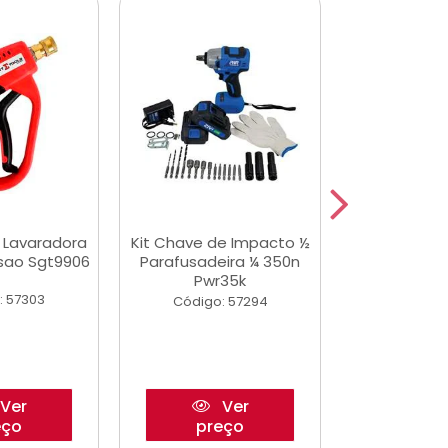
a Lavaradora
Kit Chave de Impacto ½
Adesivo Epox
ssao Sgt9906
Parafusadeira ¼ 350n
Transp.
Pwr35k
: 57303
Código:
Código: 57294
Ver
Ver
eço
preço
pre