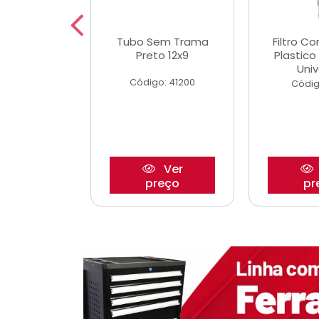
dro Roda
Tubo Sem Trama
Filtro C
,63mm
Preto 12x9
Plastic
o/Strada
Univ
Código: 41200
o: 27880
Códig
Ver
Ver
reço
preço
pr