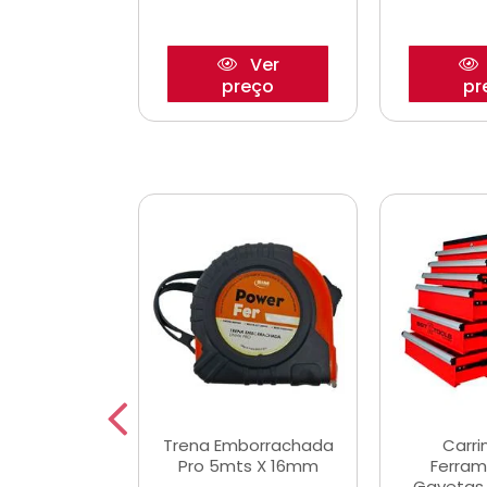
Ver
Ver
reço
preço
pr
De Corte
Trena Emborrachada
Carri
3/64x7/8
Pro 5mts X 16mm
Ferram
0x22,2mm
Gavetas