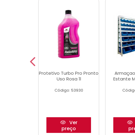
Multimec X3
Protetivo Turbo Pro Pronto
Armaçao
Uso Rosa 1l
Estante M
o: 50273
Código: 53930
Códig
Ver
Ver
reço
preço
pr