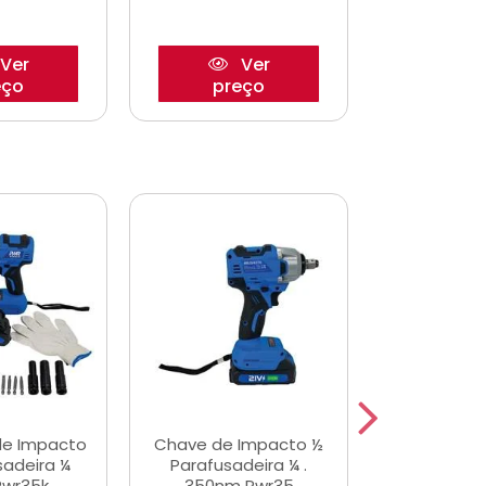
Ver
Ver
eço
preço
pre
de Impacto
Chave de Impacto ½
Jogo de C
sadeira ¼
Parafusadeira ¼ .
Fenda 
Pwr35k
350nm Pwr35
S3800