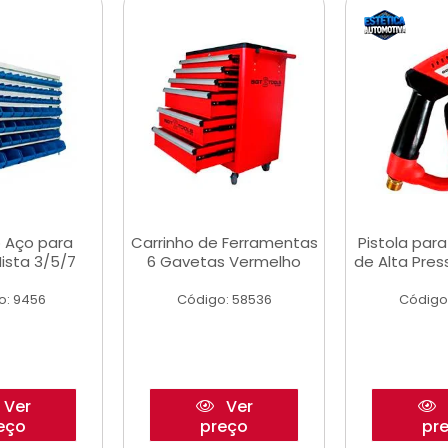
 Aço para
Carrinho de Ferramentas
Pistola par
ista 3/5/7
6 Gavetas Vermelho
de Alta Pre
o: 9456
Código: 58536
Código
Ver
Ver
eço
preço
pr