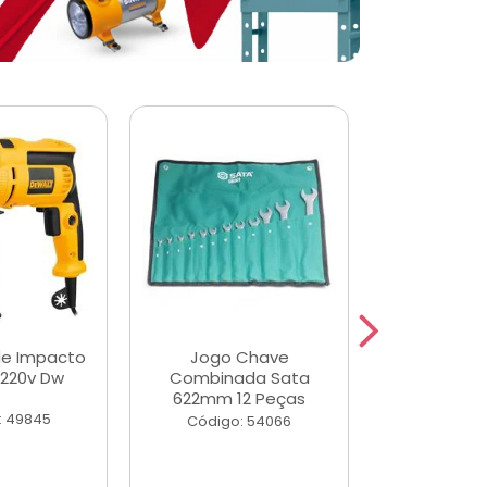
de Impacto
Jogo Chave
Jogo de Ch
 220v Dw
Combinada Sata
Longas e 
622mm 12 Peças
Peças
: 49845
Código: 54066
Código: