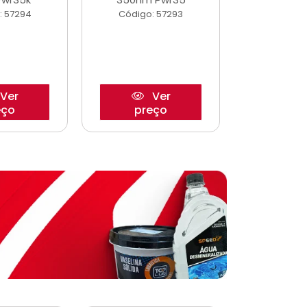
: 57294
Código: 57293
Código:
Ver
Ver
eço
preço
pre