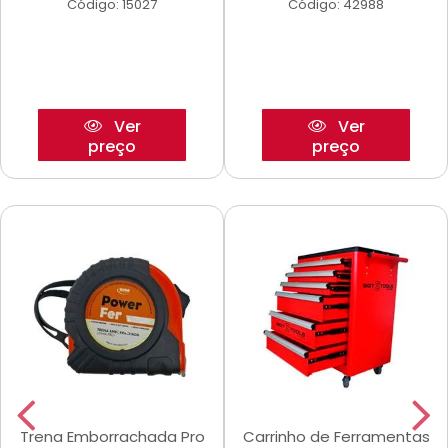
Código: 15027
Código: 42988
Ver
Ver
preço
preço
Trena Emborrachada Pro
Carrinho de Ferramentas