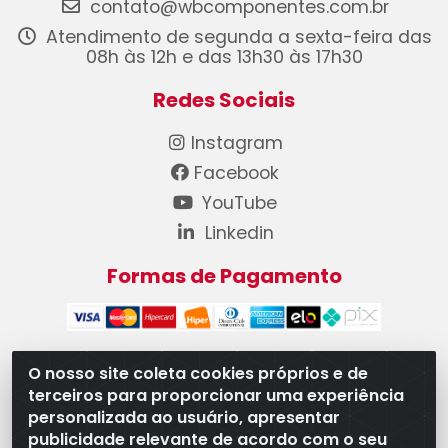
contato@wbcomponentes.com.br
Atendimento de segunda a sexta-feira das
08h às 12h e das 13h30 às 17h30
Redes Sociais
Instagram
Facebook
YouTube
Linkedin
Formas de Pagamento
O nosso site coleta cookies próprios e de
terceiros para proporcionar uma experiência
WB Componentes Automotivos LTDA - CNPJ
personalizada ao usuário, apresentar
08.528.393/0001-12 - Rua do Níquel, 667 - Parque
publicidade relevante de acordo com o seu
Oeste Industrial, Goiânia/GO - CEP 74375-660