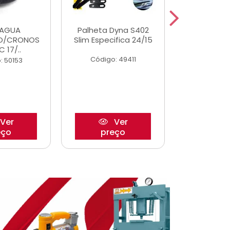
DAGUA
Palheta Dyna S402
Eixo P
O/CRONOS
Slim Especifica 24/15
Trambulad
C 17/..
05/
Código: 49411
: 50153
Código:
Ver
Ver
eço
preço
pre