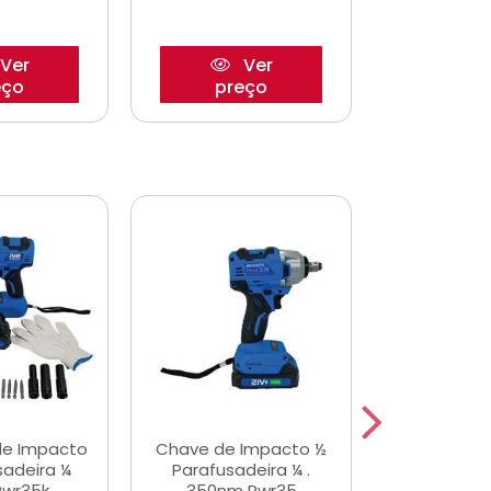
Ver
Ver
eço
preço
pre
de Impacto
Chave de Impacto ½
Jogo de C
sadeira ¼
Parafusadeira ¼ .
Fenda 
Pwr35k
350nm Pwr35
S3800