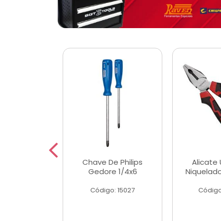
 Magnetica
Chave De Philips
Alicate 
ngular
Gedore 1/4x6
Niquelad
o: 56779
Código: 15027
Código