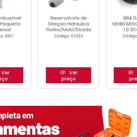
ombustivel
Reservatorio de
BBA 
o Pequeno
Direçao Hidraulica
MOBI/ARG
ersal
Fiorino/Mobi/Strada
1.0 3C
o: 9157
Código: 57333
Código
Ver
Ver
eço
preço
pr