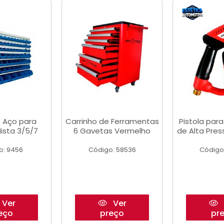
 Aço para
Carrinho de Ferramentas
Pistola par
ista 3/5/7
6 Gavetas Vermelho
de Alta Pre
o: 9456
Código: 58536
Código
Ver
Ver
eço
preço
pr