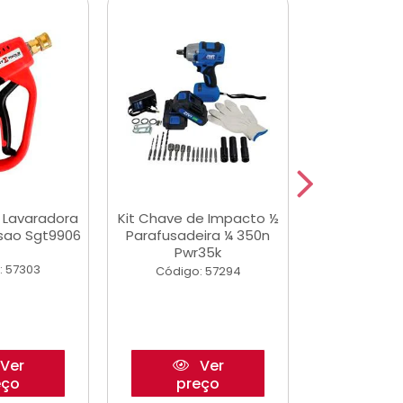
a Lavaradora
Kit Chave de Impacto ½
Adesivo Epox
ssao Sgt9906
Parafusadeira ¼ 350n
Transp.
Pwr35k
: 57303
Código:
Código: 57294
Ver
Ver
eço
preço
pre