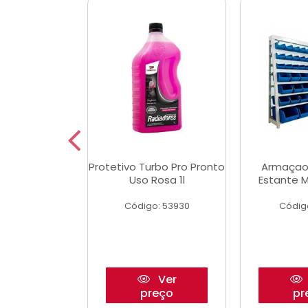
Multimec X3
Protetivo Turbo Pro Pronto
Armaçao
Uso Rosa 1l
Estante M
o: 50273
Código: 53930
Códig
Ver
Ver
reço
preço
pr