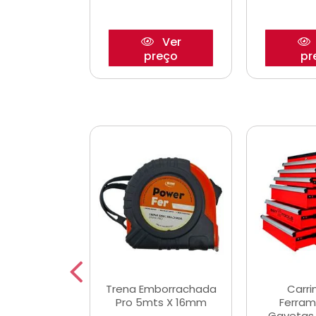
Ver
Ver
reço
preço
pr
De Corte
Trena Emborrachada
Carri
3/64x7/8
Pro 5mts X 16mm
Ferram
0x22,2mm
Gavetas