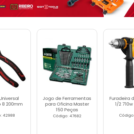
Universal
Jogo de Ferramentas
Furadeira 
o 8 200mm
para Oficina Master
1/2 710w
150 Peças
: 42988
Código
Código: 47682