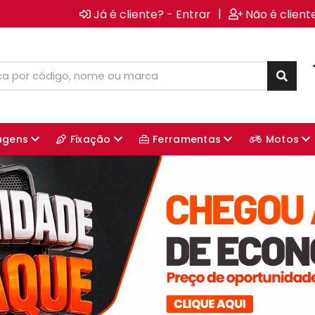
|
Já é cliente? - Entrar
Não é client
agens
Fixação
Ferramentas
Motos