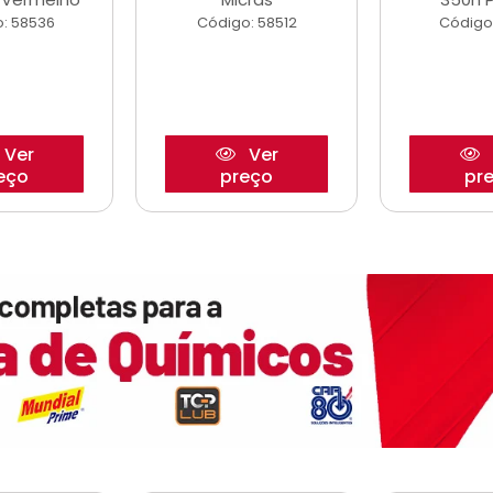
: 58536
Código: 58512
Código
Ver
Ver
eço
preço
pr