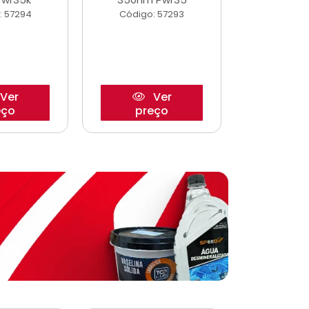
: 57294
Código: 57293
Código:
Ver
Ver
eço
preço
pre