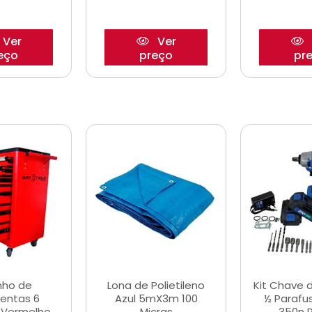
Ver
Ver
eço
preço
pr
nho de
Lona de Polietileno
Kit Chave 
entas 6
Azul 5mX3m 100
½ Parafu
 Vermelho
Micras
350n 