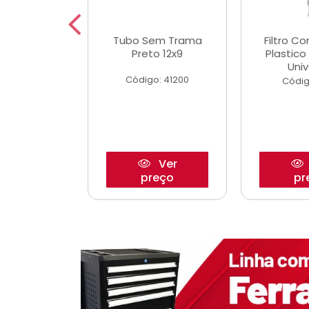
dro Roda
Tubo Sem Trama
Filtro C
,63mm
Preto 12x9
Plastic
o/Strada
Univ
Código: 41200
o: 27880
Códig
Ver
Ver
reço
preço
pr