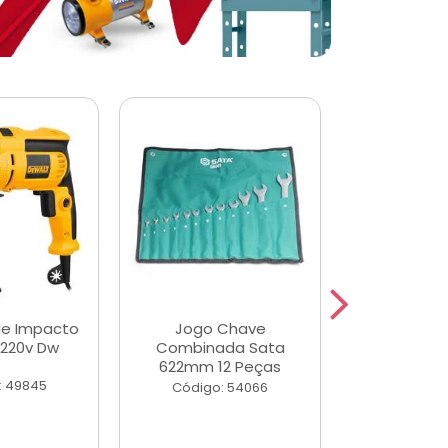
de Impacto
Jogo Chave
Jogo de Ch
 220v Dw
Combinada Sata
Longas e 
622mm 12 Peças
Peças
: 49845
Código: 54066
Código: