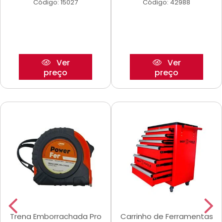
Código: 15027
Código: 42988
Ver
Ver
preço
preço
Trena Emborrachada Pro
Carrinho de Ferramentas