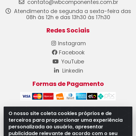
contato@wbcomponentes.com.br
Atendimento de segunda a sexta-feira das
08h às 12h e das 13h30 às 17h30
Redes Sociais
Instagram
Facebook
YouTube
Linkedin
Formas de Pagamento
O nosso site coleta cookies próprios e de
terceiros para proporcionar uma experiência
WB Componentes Automotivos LTDA - CNPJ
personalizada ao usuário, apresentar
08.528.393/0001-12 - Rua do Níquel, 667 - Parque
publicidade relevante de acordo com o seu
Oeste Industrial, Goiânia/GO - CEP 74375-660