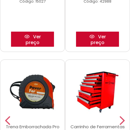
Código: 15027
Código: 42988
Ver
Ver
preço
preço
Trena Emborrachada Pro
Carrinho de Ferramentas