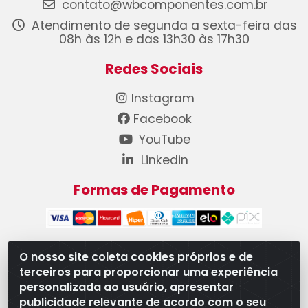
contato@wbcomponentes.com.br
Atendimento de segunda a sexta-feira das
08h às 12h e das 13h30 às 17h30
Redes Sociais
Instagram
Facebook
YouTube
Linkedin
Formas de Pagamento
O nosso site coleta cookies próprios e de
terceiros para proporcionar uma experiência
WB Componentes Automotivos LTDA - CNPJ
personalizada ao usuário, apresentar
08.528.393/0001-12 - Rua do Níquel, 667 - Parque
publicidade relevante de acordo com o seu
Oeste Industrial, Goiânia/GO - CEP 74375-660