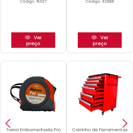
Código: 15027
Código: 42988
Ver
Ver
preço
preço
Trena Emborrachada Pro
Carrinho de Ferramentas