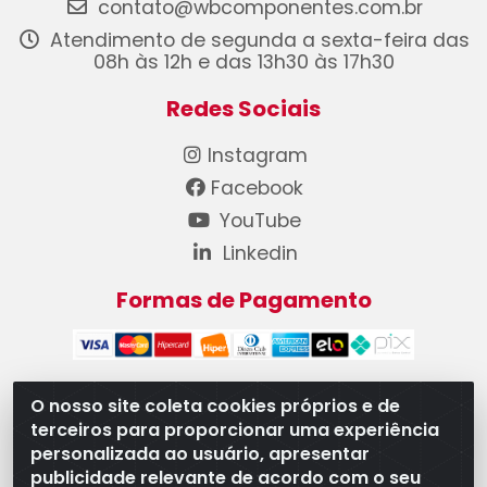
contato@wbcomponentes.com.br
Atendimento de segunda a sexta-feira das
08h às 12h e das 13h30 às 17h30
Redes Sociais
Instagram
Facebook
YouTube
Linkedin
Formas de Pagamento
O nosso site coleta cookies próprios e de
terceiros para proporcionar uma experiência
WB Componentes Automotivos LTDA - CNPJ
personalizada ao usuário, apresentar
08.528.393/0001-12 - Rua do Níquel, 667 - Parque
publicidade relevante de acordo com o seu
Oeste Industrial, Goiânia/GO - CEP 74375-660