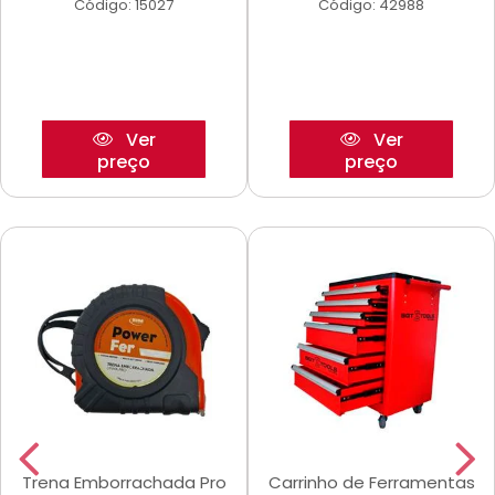
Código: 15027
Código: 42988
Ver
Ver
preço
preço
Trena Emborrachada Pro
Carrinho de Ferramentas