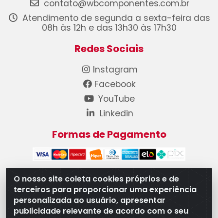
contato@wbcomponentes.com.br
Atendimento de segunda a sexta-feira das
08h às 12h e das 13h30 às 17h30
Redes Sociais
Instagram
Facebook
YouTube
Linkedin
Formas de Pagamento
O nosso site coleta cookies próprios e de
terceiros para proporcionar uma experiência
WB Componentes Automotivos LTDA - CNPJ
personalizada ao usuário, apresentar
08.528.393/0001-12 - Rua do Níquel, 667 - Parque
publicidade relevante de acordo com o seu
Oeste Industrial, Goiânia/GO - CEP 74375-660