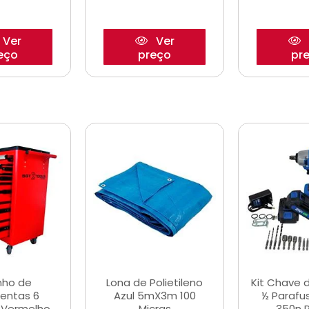
Ver
Ver
eço
preço
pr
nho de
Lona de Polietileno
Kit Chave 
entas 6
Azul 5mX3m 100
½ Parafu
 Vermelho
Micras
350n 