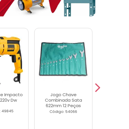
de Impacto
Jogo Chave
Jogo de Ch
 220v Dw
Combinada Sata
Longas e 
622mm 12 Peças
Peças
: 49845
Código: 54066
Código: