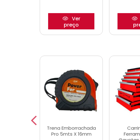
Ver
Ver
reço
preço
pr
De Corte
Trena Emborrachada
Carri
3/64x7/8
Pro 5mts X 16mm
Ferram
0x22,2mm
Gavetas