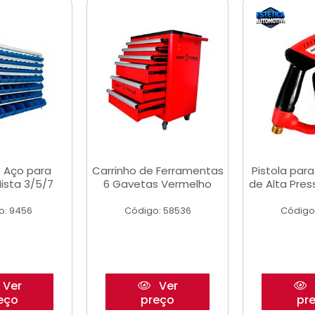
 Aço para
Carrinho de Ferramentas
Pistola par
ista 3/5/7
6 Gavetas Vermelho
de Alta Pre
o: 9456
Código: 58536
Código
Ver
Ver
eço
preço
pr