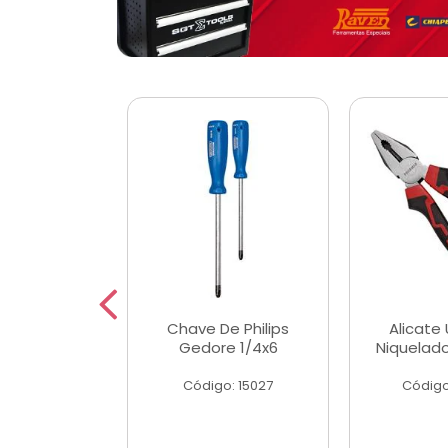
 Magnetica
Chave De Philips
Alicate 
ngular
Gedore 1/4x6
Niquelad
o: 56779
Código: 15027
Código