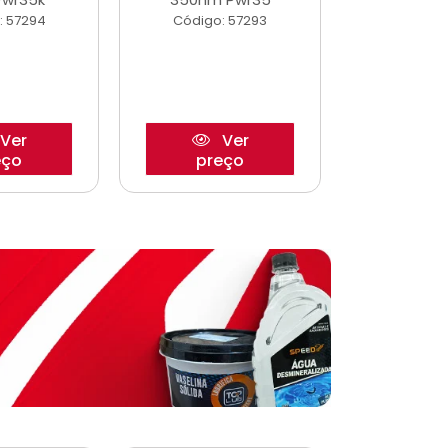
: 57294
Código: 57293
Código:
Ver
Ver
eço
preço
pre