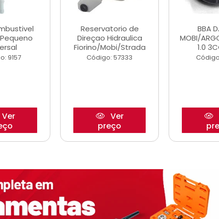
ombustivel
Reservatorio de
BBA 
o Pequeno
Direçao Hidraulica
MOBI/ARG
ersal
Fiorino/Mobi/Strada
1.0 3C
o: 9157
Código: 57333
Código
Ver
Ver
eço
preço
pr