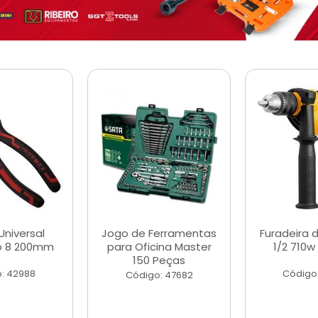
Universal
Jogo de Ferramentas
Furadeira 
o 8 200mm
para Oficina Master
1/2 710w
150 Peças
: 42988
Código
Código: 47682