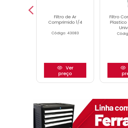
dro Roda
Filtro de Ar
Filtro C
,63mm
Comprimido 1/4
Plastic
o/Strada
Univ
Código: 43083
o: 27880
Códig
Ver
Ver
reço
preço
pr