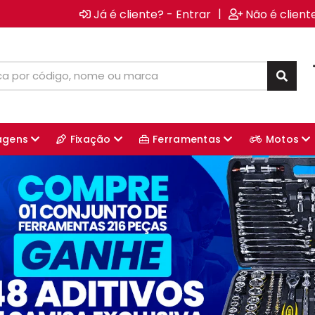
|
Já é cliente? - Entrar
Não é client
agens
Fixação
Ferramentas
Motos