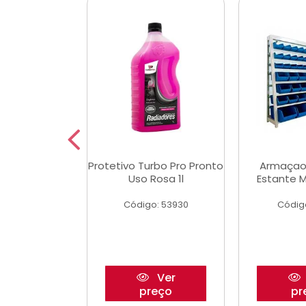
Multimec X3
Protetivo Turbo Pro Pronto
Armaçao
Uso Rosa 1l
Estante M
o: 50273
Código: 53930
Códig
Ver
Ver
reço
preço
pr