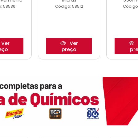
: 58536
Código: 58512
Código
Ver
Ver
eço
preço
pr