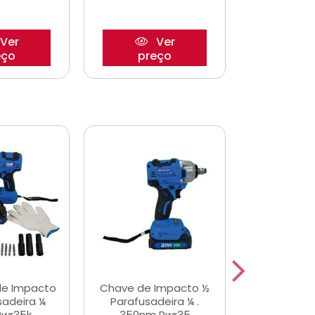
Ver
Ver
eço
preço
pre
de Impacto
Chave de Impacto ½
Jogo de C
sadeira ¼
Parafusadeira ¼ .
Fenda 
Pwr35k
350nm Pwr35
S3800