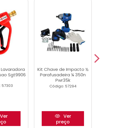
a Lavaradora
Kit Chave de Impacto ½
Adesivo Epox
ssao Sgt9906
Parafusadeira ¼ 350n
Transp.
Pwr35k
: 57303
Código:
Código: 57294
Ver
Ver
eço
preço
pre