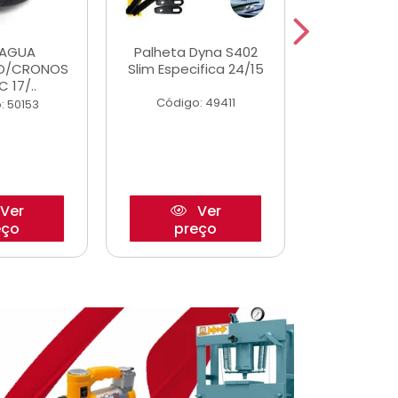
DAGUA
Palheta Dyna S402
Eixo P
O/CRONOS
Slim Especifica 24/15
Trambulad
C 17/..
05/
Código: 49411
: 50153
Código:
Ver
Ver
eço
preço
pre