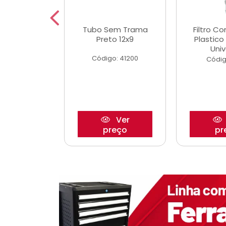
dro Roda
Tubo Sem Trama
Filtro C
,63mm
Preto 12x9
Plastic
o/Strada
Univ
Código: 41200
o: 27880
Códig
Ver
Ver
reço
preço
pr