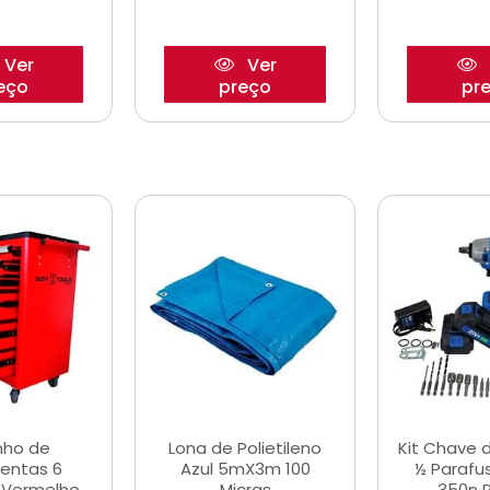
Ver
Ver
eço
preço
pr
nho de
Lona de Polietileno
Kit Chave 
entas 6
Azul 5mX3m 100
½ Parafu
 Vermelho
Micras
350n 