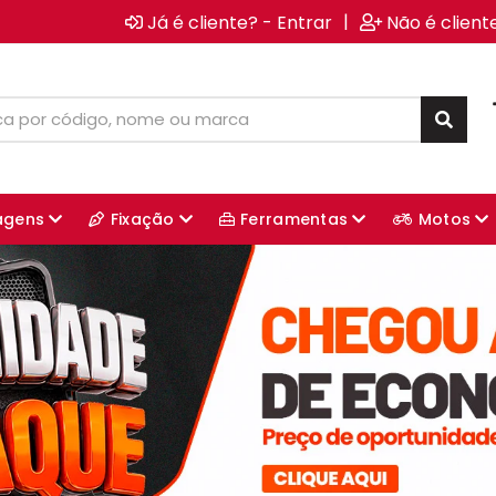
|
Já é cliente? - Entrar
Não é client
agens
Fixação
Ferramentas
Motos