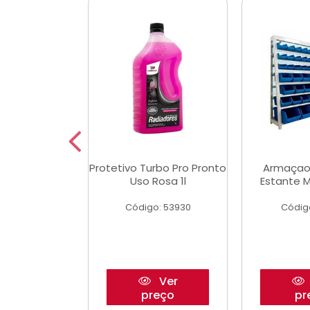
Multimec X3
Protetivo Turbo Pro Pronto
Armaçao
Uso Rosa 1l
Estante M
o: 50273
Código: 53930
Códig
Ver
Ver
reço
preço
pr