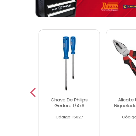
 Magnetica
Chave De Philips
Alicate 
ngular
Gedore 1/4x6
Niquelad
o: 56779
Código: 15027
Código