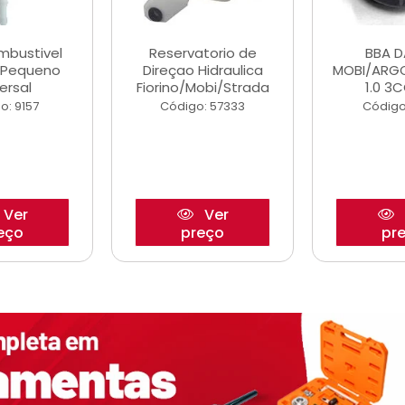
ombustivel
Reservatorio de
BBA 
o Pequeno
Direçao Hidraulica
MOBI/ARG
ersal
Fiorino/Mobi/Strada
1.0 3C
o: 9157
Código: 57333
Código
Ver
Ver
eço
preço
pr