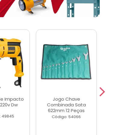
de Impacto
Jogo Chave
Jogo de Ch
 220v Dw
Combinada Sata
Longas e 
622mm 12 Peças
Peças
: 49845
Código: 54066
Código: