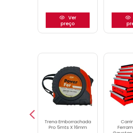
Ver
Ver
reço
preço
pr
De Corte
Trena Emborrachada
Carri
3/64x7/8
Pro 5mts X 16mm
Ferram
0x22,2mm
Gavetas