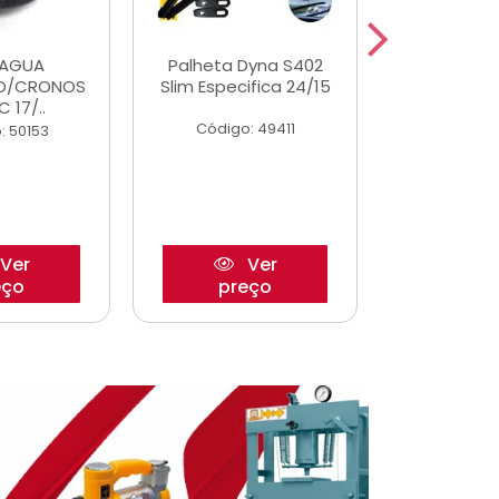
DAGUA
Palheta Dyna S402
Eixo P
O/CRONOS
Slim Especifica 24/15
Trambulad
C 17/..
05/
Código: 49411
: 50153
Código:
Ver
Ver
eço
preço
pre