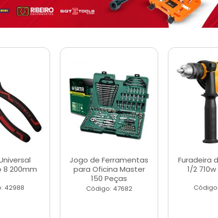
Universal
Jogo de Ferramentas
Furadeira 
o 8 200mm
para Oficina Master
1/2 710w
150 Peças
: 42988
Código
Código: 47682