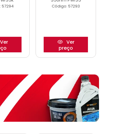
: 57294
Código: 57293
Código:
Ver
Ver
eço
preço
pre