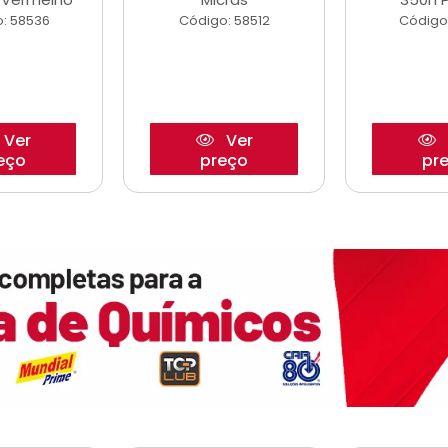
: 58536
Código: 58512
Código
Ver
Ver
eço
preço
pr