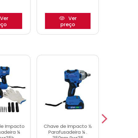
Ver
Ver
eço
preço
pre
de Impacto
Chave de Impacto ½
Jogo de C
sadeira ¼
Parafusadeira ¼ .
Fenda 
Pwr35k
350nm Pwr35
S3800