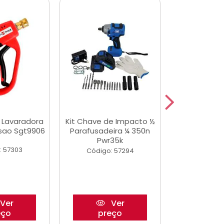
a Lavaradora
Kit Chave de Impacto ½
Adesivo Epox
ssao Sgt9906
Parafusadeira ¼ 350n
Transp.
Pwr35k
: 57303
Código:
Código: 57294
Ver
Ver
eço
preço
pre