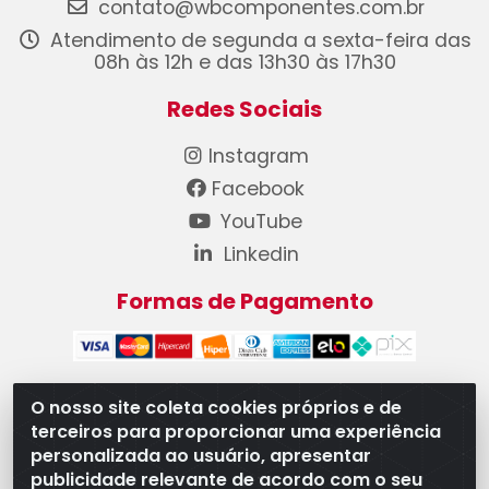
contato@wbcomponentes.com.br
Atendimento de segunda a sexta-feira das
08h às 12h e das 13h30 às 17h30
Redes Sociais
Instagram
Facebook
YouTube
Linkedin
Formas de Pagamento
O nosso site coleta cookies próprios e de
terceiros para proporcionar uma experiência
WB Componentes Automotivos LTDA - CNPJ
personalizada ao usuário, apresentar
08.528.393/0001-12 - Rua do Níquel, 667 - Parque
publicidade relevante de acordo com o seu
Oeste Industrial, Goiânia/GO - CEP 74375-660