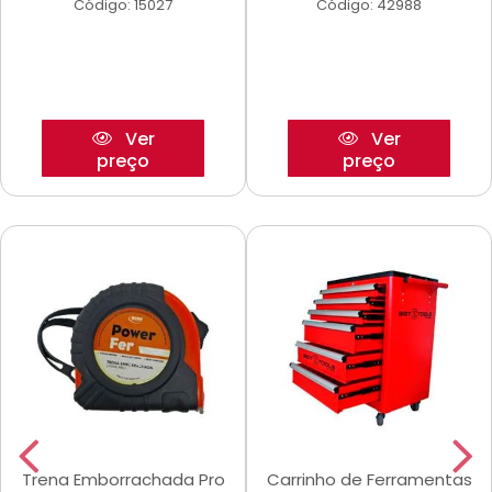
Código: 15027
Código: 42988
Ver
Ver
preço
preço
Trena Emborrachada Pro
Carrinho de Ferramentas