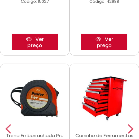
Código: 15027
Código: 42988
Ver
Ver
preço
preço
Trena Emborrachada Pro
Carrinho de Ferramentas