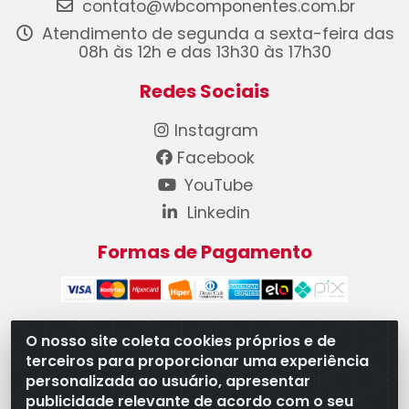
contato@wbcomponentes.com.br
Atendimento de segunda a sexta-feira das
08h às 12h e das 13h30 às 17h30
Redes Sociais
Instagram
Facebook
YouTube
Linkedin
Formas de Pagamento
O nosso site coleta cookies próprios e de
terceiros para proporcionar uma experiência
WB Componentes Automotivos LTDA - CNPJ
personalizada ao usuário, apresentar
08.528.393/0001-12 - Rua do Níquel, 667 - Parque
publicidade relevante de acordo com o seu
Oeste Industrial, Goiânia/GO - CEP 74375-660