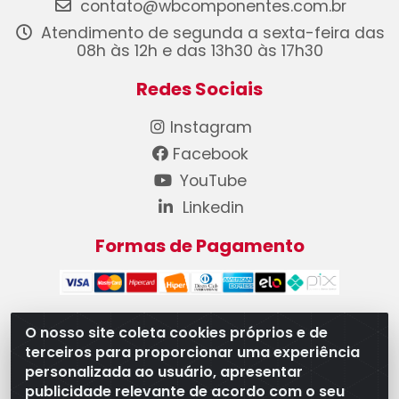
contato@wbcomponentes.com.br
Atendimento de segunda a sexta-feira das
08h às 12h e das 13h30 às 17h30
Redes Sociais
Instagram
Facebook
YouTube
Linkedin
Formas de Pagamento
O nosso site coleta cookies próprios e de
terceiros para proporcionar uma experiência
WB Componentes Automotivos LTDA - CNPJ
personalizada ao usuário, apresentar
08.528.393/0001-12 - Rua do Níquel, 667 - Parque
publicidade relevante de acordo com o seu
Oeste Industrial, Goiânia/GO - CEP 74375-660