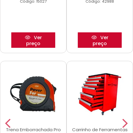
Código: 15027
Código: 42988
Ver
Ver
preço
preço
Trena Emborrachada Pro
Carrinho de Ferramentas