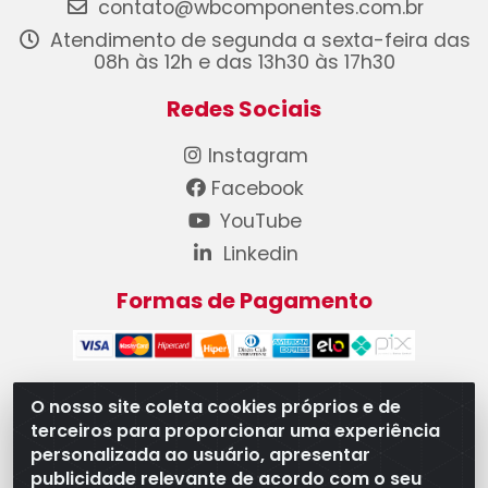
contato@wbcomponentes.com.br
Atendimento de segunda a sexta-feira das
08h às 12h e das 13h30 às 17h30
Redes Sociais
Instagram
Facebook
YouTube
Linkedin
Formas de Pagamento
O nosso site coleta cookies próprios e de
terceiros para proporcionar uma experiência
WB Componentes Automotivos LTDA - CNPJ
personalizada ao usuário, apresentar
08.528.393/0001-12 - Rua do Níquel, 667 - Parque
publicidade relevante de acordo com o seu
Oeste Industrial, Goiânia/GO - CEP 74375-660