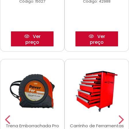
Código: 15027
Código: 42988
Ver
Ver
preço
preço
Trena Emborrachada Pro
Carrinho de Ferramentas