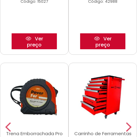
Código: 15027
Código: 42988
Ver
Ver
preço
preço
Trena Emborrachada Pro
Carrinho de Ferramentas