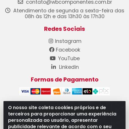
contato@wbcomponentes.com.br
Atendimento de segunda a sexta-feira das
08h às 12h e das 13h30 às 17h30
Redes Sociais
Instagram
Facebook
YouTube
Linkedin
Formas de Pagamento
O nosso site coleta cookies próprios e de
terceiros para proporcionar uma experiência
WB Componentes Automotivos LTDA - CNPJ
personalizada ao usuário, apresentar
08.528.393/0001-12 - Rua do Níquel, 667 - Parque
publicidade relevante de acordo com o seu
Oeste Industrial, Goiânia/GO - CEP 74375-660