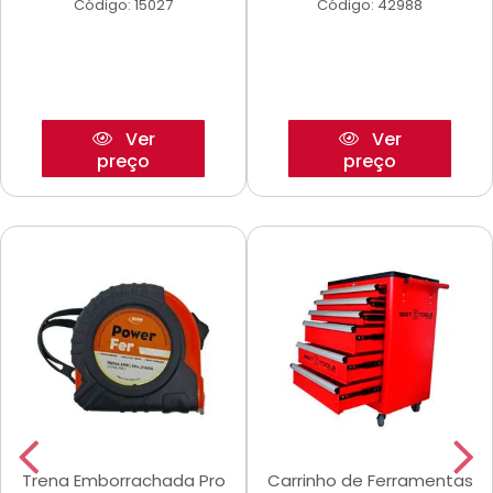
Código: 15027
Código: 42988
Ver
Ver
preço
preço
Trena Emborrachada Pro
Carrinho de Ferramentas