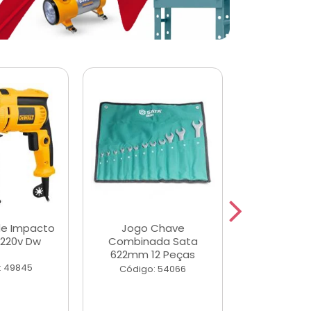
de Impacto
Jogo Chave
Jogo de Ch
 220v Dw
Combinada Sata
Longas e 
622mm 12 Peças
Peças
: 49845
Código: 54066
Código: