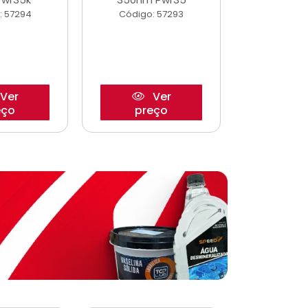
: 57294
Código: 57293
Código:
Ver
Ver
eço
preço
pre