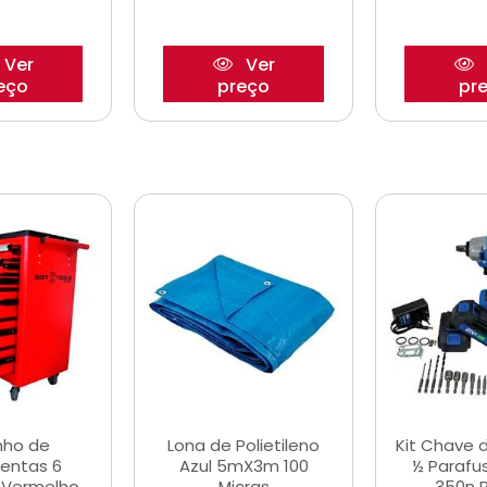
Ver
Ver
eço
preço
pr
nho de
Lona de Polietileno
Kit Chave 
entas 6
Azul 5mX3m 100
½ Parafu
 Vermelho
Micras
350n 