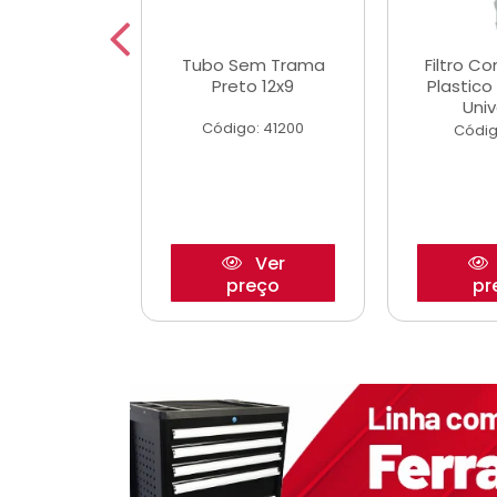
dro Roda
Tubo Sem Trama
Filtro C
,63mm
Preto 12x9
Plastic
o/Strada
Univ
Código: 41200
o: 27880
Códig
Ver
Ver
reço
preço
pr