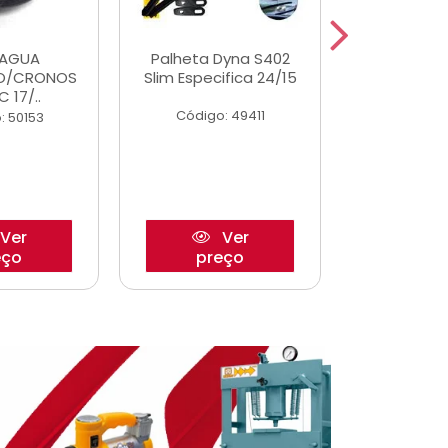
DAGUA
Palheta Dyna S402
Eixo P
O/CRONOS
Slim Especifica 24/15
Trambulad
C 17/..
05/
Código: 49411
: 50153
Código:
Ver
Ver
eço
preço
pre