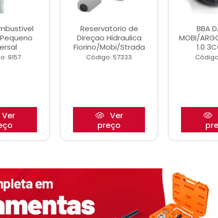
ombustivel
Reservatorio de
BBA 
o Pequeno
Direçao Hidraulica
MOBI/ARG
ersal
Fiorino/Mobi/Strada
1.0 3C
o: 9157
Código: 57333
Código
Ver
Ver
eço
preço
pr