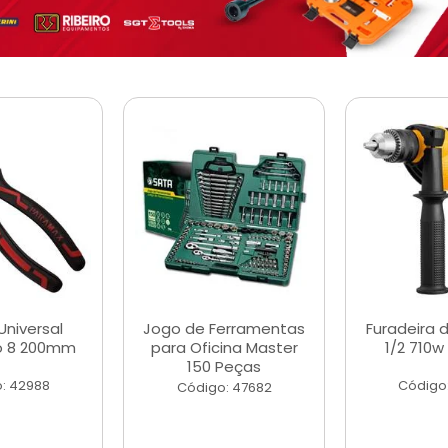
Universal
Jogo de Ferramentas
Furadeira 
o 8 200mm
para Oficina Master
1/2 710w
150 Peças
: 42988
Código
Código: 47682