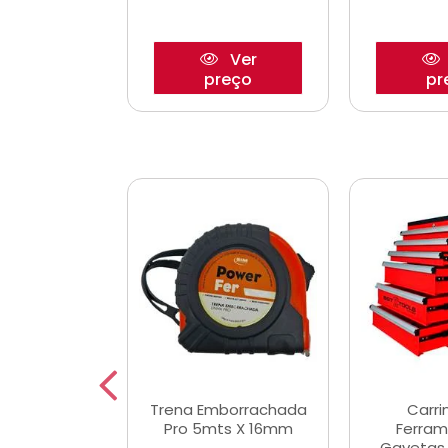
Ver
Ver
reço
preço
pr
De Corte
Trena Emborrachada
Carri
3/64x7/8
Pro 5mts X 16mm
Ferram
0x22,2mm
Gavetas