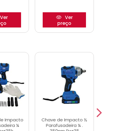
Ver
Ver
eço
preço
pre
de Impacto
Chave de Impacto ½
Jogo de C
sadeira ¼
Parafusadeira ¼ .
Fenda 
Pwr35k
350nm Pwr35
S3800