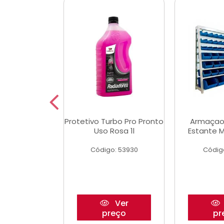
Multimec X3
Protetivo Turbo Pro Pronto
Armaçao
Uso Rosa 1l
Estante M
o: 50273
Código: 53930
Códig
Ver
Ver
reço
preço
pr