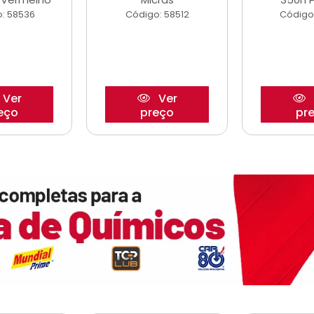
: 58536
Código: 58512
Código
Ver
Ver
eço
preço
pr