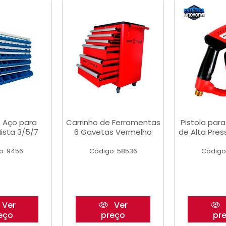
 Aço para
Carrinho de Ferramentas
Pistola par
ista 3/5/7
6 Gavetas Vermelho
de Alta Pre
o: 9456
Código: 58536
Código
Ver
Ver
eço
preço
pr