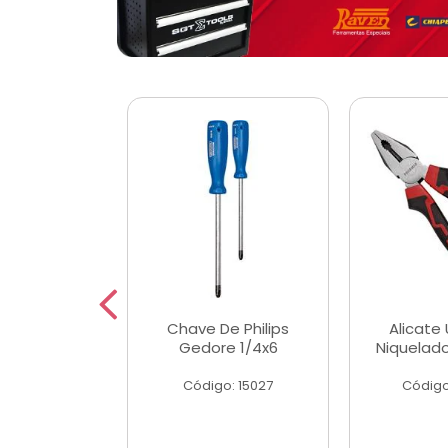
 Magnetica
Chave De Philips
Alicate 
ngular
Gedore 1/4x6
Niquelad
o: 56779
Código: 15027
Código