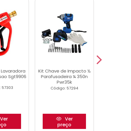
a Lavaradora
Kit Chave de Impacto ½
Adesivo Epox
ssao Sgt9906
Parafusadeira ¼ 350n
Transp.
Pwr35k
: 57303
Código:
Código: 57294
Ver
Ver
eço
preço
pre