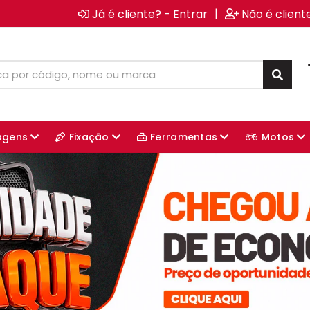
|
Já é cliente? - Entrar
Não é client
agens
Fixação
Ferramentas
Motos